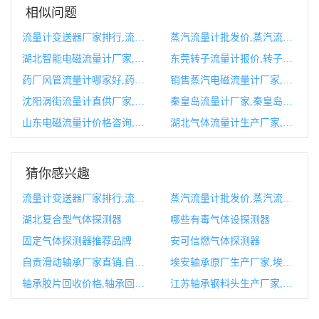
相似问题
流量计变送器厂家排行,流量变送器是不是流量计
蒸汽流量计批发价,蒸汽流量计规格型号
湖北智能电磁流量计厂家,湖北智能电磁流量计厂家排名
东莞转子流量计报价,转子流量计故障处理
药厂风管流量计哪家好,药厂风管流量计哪家好一点
销售蒸汽电磁流量计厂家,电磁蒸汽锅炉厂家
沈阳涡街流量计直供厂家,沈阳汇流排厂家
秦皇岛流量计厂家,秦皇岛漂流多少钱
山东电磁流量计价格咨询,电磁流量计价格大概多少钱
湖北气体流量计生产厂家,流量计生产厂家有哪些
猜你感兴趣
流量计变送器厂家排行,流量变送器是不是流量计
蒸汽流量计批发价,蒸汽流量计规格型号
湖北复合型气体探测器
哪些有毒气体设探测器
固定气体探测器推荐品牌
安可信燃气体探测器
自贡滑动轴承厂家直销,自贡滑动轴承厂家直销地址
埃安轴承原厂生产厂家,埃安轴承原厂生产厂家在哪里
轴承胶片回收价格,轴承回收价格多少一斤
江苏轴承钢料头生产厂家,江苏轴承生产厂家