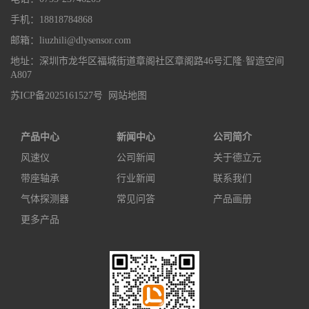
手机：18818784868
邮箱：liuzhili@dlysensor.com
地址：深圳市龙华区福城街道章阁社区章阁路46号汇隆·智造空间
A807
苏ICP备2025161527号
网站地图
产品中心
新闻中心
公司简介
风速仪
公司新闻
关于德立元
带座轴承
行业新闻
联系我们
气体探测器
常见问答
产品画册
更多产品