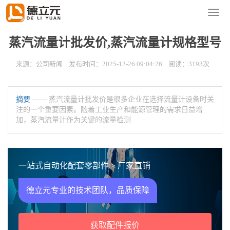
您的位置：
首页
>
新闻资讯
>
公司新闻
导
航
菜
蒸汽流量计批发价,蒸汽流量计规格型号
单
来源：公司新闻 发布时间：2025-12-26 09:04:26 阅读：3193次
摘要
—— 蒸汽流量计批发价是很多企业在选择流量计设备时关
注的一个重要因素。随着工业生产和能源管理的需求日益增
加，蒸汽流量计作为关键的流量检测
一站式自动化配套零部件 > 厂家直销
德立元专业的技术团队，品质保障
获取配件报价