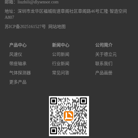
邮箱：liuzhili@dlysensor.com
地址：深圳市龙华区福城街道章阁社区章阁路46号汇隆·智造空间
A807
苏ICP备2025161527号
网站地图
产品中心
新闻中心
公司简介
风速仪
公司新闻
关于德立元
带座轴承
行业新闻
联系我们
气体探测器
常见问答
产品画册
更多产品