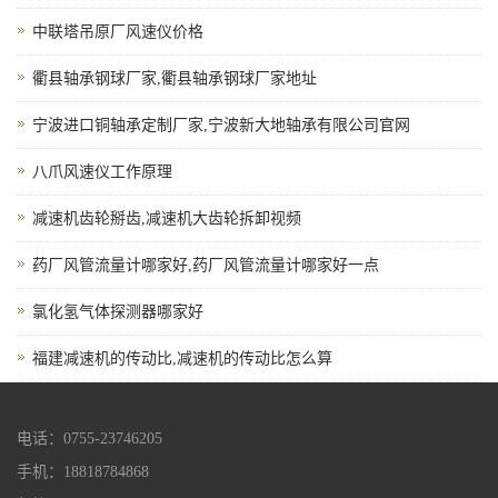
中联塔吊原厂风速仪价格
衢县轴承钢球厂家,衢县轴承钢球厂家地址
宁波进口铜轴承定制厂家,宁波新大地轴承有限公司官网
八爪风速仪工作原理
减速机齿轮掰齿,减速机大齿轮拆卸视频
药厂风管流量计哪家好,药厂风管流量计哪家好一点
氯化氢气体探测器哪家好
福建减速机的传动比,减速机的传动比怎么算
电话：0755-23746205
手机：18818784868