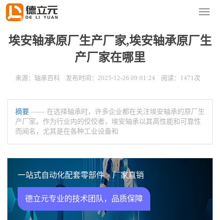
您的位置：
首页
>
新闻资讯
>
轴承百科
导
航
菜
埃安轴承原厂生产厂家,埃安轴承原厂生
单
产厂家在哪里
来源：轴承百科 发布时间：2025-12-26 09:01:24 阅读：1471次
摘要
—— 在选择轴承时，许多企业都在关注埃安轴承的原厂生
产厂家。作为行业内的佼佼者，埃安轴承以其高性能和可靠性
而闻名，尤其是在各种工业设备和
一站式自动化配套零部件 > 厂家直销
德立元专业的技术团队，品质保障