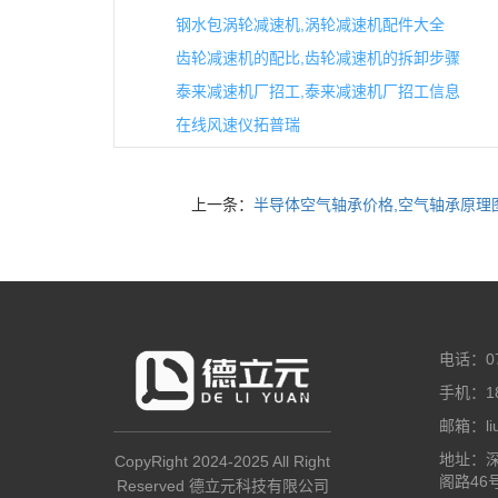
钢水包涡轮减速机,涡轮减速机配件大全
齿轮减速机的配比,齿轮减速机的拆卸步骤
泰来减速机厂招工,泰来减速机厂招工信息
在线风速仪拓普瑞
上一条：
半导体空气轴承价格,空气轴承原理
电话：07
手机：18
邮箱：liuz
地址：
CopyRight 2024-2025 All Right
阁路46
Reserved 德立元科技有限公司