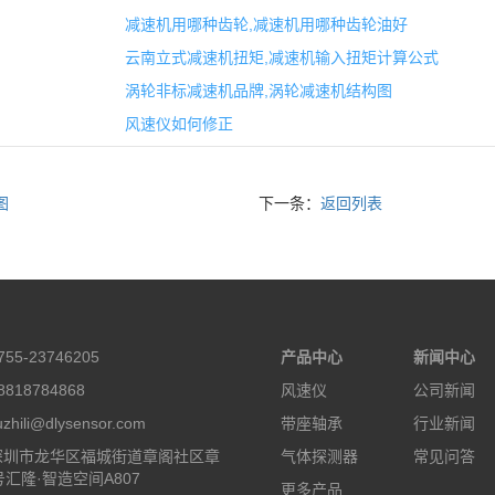
减速机用哪种齿轮,减速机用哪种齿轮油好
云南立式减速机扭矩,减速机输入扭矩计算公式
涡轮非标减速机品牌,涡轮减速机结构图
风速仪如何修正
图
下一条：
返回列表
55-23746205
产品中心
新闻中心
818784868
风速仪
公司新闻
hili@dlysensor.com
带座轴承
行业新闻
深圳市龙华区福城街道章阁社区章
气体探测器
常见问答
号汇隆·智造空间A807
更多产品