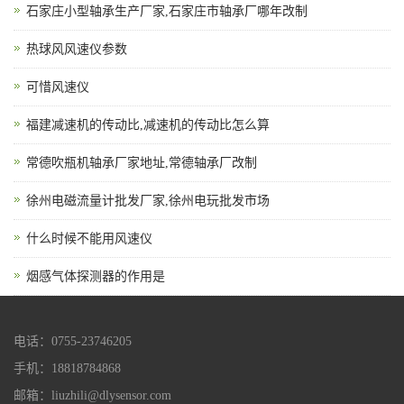
石家庄小型轴承生产厂家,石家庄市轴承厂哪年改制
热球风风速仪参数
可惜风速仪
福建减速机的传动比,减速机的传动比怎么算
常德吹瓶机轴承厂家地址,常德轴承厂改制
徐州电磁流量计批发厂家,徐州电玩批发市场
什么时候不能用风速仪
烟感气体探测器的作用是
电话：0755-23746205
手机：18818784868
邮箱：liuzhili@dlysensor.com