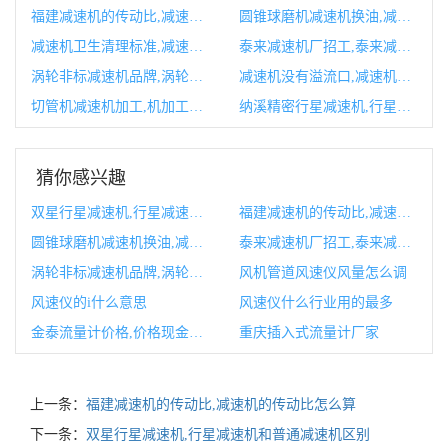
福建减速机的传动比,减速机的传动比怎么算
圆锥球磨机减速机换油,减速机换油流程
减速机卫生清理标准,减速机卫生清理标准是什么
泰来减速机厂招工,泰来减速机厂招工信息
涡轮非标减速机品牌,涡轮减速机结构图
减速机没有溢流口,减速机没有溢流口怎么回事
切管机减速机加工,机加工进给速度计算公式
纳溪精密行星减速机,行星减速机分解图
猜你感兴趣
双星行星减速机,行星减速机和普通减速机区别
福建减速机的传动比,减速机的传动比怎么算
圆锥球磨机减速机换油,减速机换油流程
泰来减速机厂招工,泰来减速机厂招工信息
涡轮非标减速机品牌,涡轮减速机结构图
风机管道风速仪风量怎么调
风速仪的i什么意思
风速仪什么行业用的最多
金泰流量计价格,价格现金流比率
重庆插入式流量计厂家
上一条：
福建减速机的传动比,减速机的传动比怎么算
下一条：
双星行星减速机,行星减速机和普通减速机区别