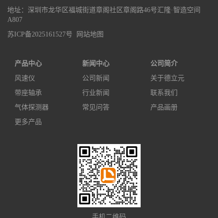
地址：深圳市龙华区福城街道章阁社区章阁路46号汇隆·智造空间
A807
苏ICP备2025161527号
网站地图
产品中心
新闻中心
公司简介
风速仪
公司新闻
关于德立元
带座轴承
行业新闻
联系我们
气体探测器
常见问答
产品画册
更多产品
手机二维码