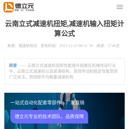
您的位置：
首页
>
新闻资讯
>
减速机知识
导
航
菜
云南立式减速机扭矩,减速机输入扭矩计
单
算公式
来源：减速机知识 发布时间：2025-12-25 08:51:59 阅读：2748次
摘要
—— 云南立式减速机扭矩性能提升指南在机械传动行业
中，云南立式减速机以其紧凑结构、高效传动和稳定性能受到
广泛关注。而扭矩作为衡量减速机构
一站式自动化配套零部件 > 厂家直销
德立元专业的技术团队，品质保障