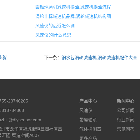
圆锥球磨机减速机换油,减速机换油流程
涡轮非标减速机品牌,涡轮减速机结构图
风速仪的远近怎么调
风速仪的i什么意思
步骤
下一条：
钢水包涡轮减速机,涡轮减速机配件大全
55-23746205
产品中心
新闻中心
818784868
风速仪
公司新闻
hili@dlysensor.com
带座轴承
行业新闻
深圳市龙华区福城街道章阁社区章
气体探测器
常见问答
号汇隆·智造空间A807
更多产品