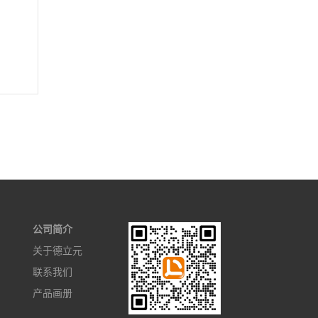
公司简介
关于德立元
联系我们
产品画册