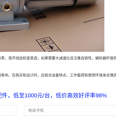
效率，渐开线齿轮是首选；如果需要大减速比且注重自锁性，蜗轮蜗杆值
用寿命。在购买和设计时，应结合设备特点、工作载荷和使用环境来合理
，低至1000元/台，低价高效好评率98%