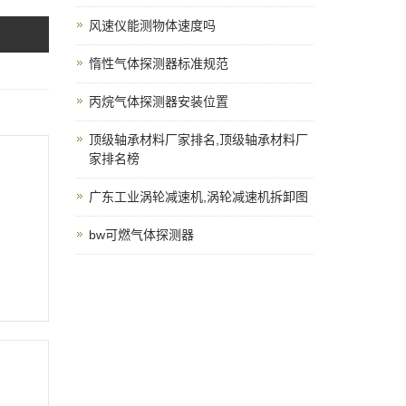
风速仪能测物体速度吗
惰性气体探测器标准规范
丙烷气体探测器安装位置
顶级轴承材料厂家排名,顶级轴承材料厂
家排名榜
广东工业涡轮减速机,涡轮减速机拆卸图
bw可燃气体探测器