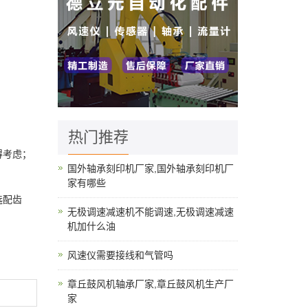
热门推荐
得考虑；
国外轴承刻印机厂家,国外轴承刻印机厂
家有哪些
选配齿
无极调速减速机不能调速,无极调速减速
机加什么油
风速仪需要接线和气管吗
章丘鼓风机轴承厂家,章丘鼓风机生产厂
家