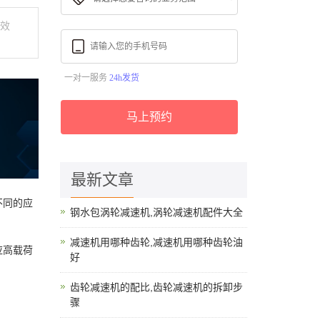
行效
一对一服务
24h发货
马上预约
最新文章
不同的应
钢水包涡轮减速机,涡轮减速机配件大全
减速机用哪种齿轮,减速机用哪种齿轮油
应高载荷
好
齿轮减速机的配比,齿轮减速机的拆卸步
骤