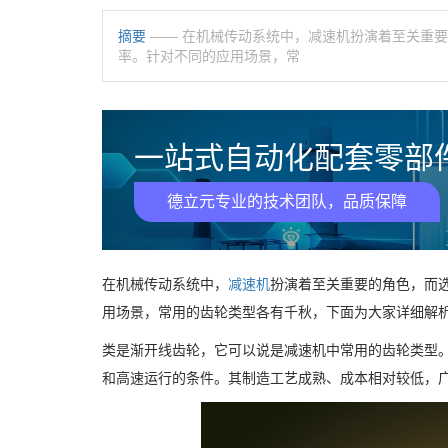
摘要
—— 在机械传动系统中，减速机扮演着至关重
率。针对不同的应用场景，常
一站式自动化配套零部件
德立元专业的技术团队，品质保障
在机械传动系统中，
减速机
扮演着至关重要的角色，而
用场景，常用的齿轮类型各有千秋，下面为大家详细解
类是渐开线齿轮，它可以说是减速机中常用的齿轮类型
和高速运行的条件。其制造工艺成熟、成本相对较低，