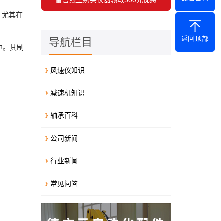
。尤其在
返回顶部
导航栏目
中。其制
风速仪知识
减速机知识
轴承百科
公司新闻
行业新闻
常见问答