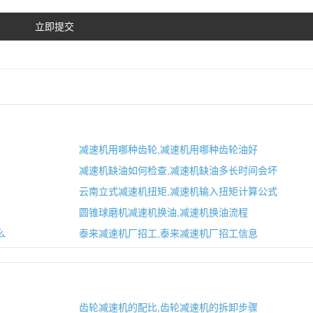
减速机用哪种齿轮,减速机用哪种齿轮油好
减速机缺油如何检查,减速机缺油多长时间会坏
云南立式减速机扭矩,减速机输入扭矩计算公式
圆锥球磨机减速机换油,减速机换油流程
么
泰来减速机厂招工,泰来减速机厂招工信息
齿轮减速机的配比,齿轮减速机的拆卸步骤