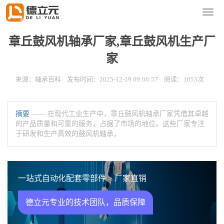
您的位置：
首页
>
新闻资讯
>
轴承百科
导
航
菜
章丘鼓风机轴承厂家,章丘鼓风机生产厂
单
家
来源：轴承百科 发布时间：2025-12-19 09:06:57 阅读：1053次
摘要
—— 在现代工业生产中，章丘鼓风机轴承厂家凭借其卓越
的产品质量和可靠的服务，占据了市场的地位。这些厂家专注
于研发和生产高效的鼓风机轴承，
一站式自动化配套零部件 > 厂家直销
德立元专业的技术团队，品质保障