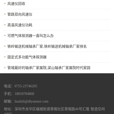
风速仪回收
管路双向风速仪
高温风速仪功耗
可燃气体探测器一直叫怎么办
铁岭输送机械轴承厂家,铁岭输送机械轴承厂家排名
固定式多功能气体探测器
管城最好的轴承厂家属院,梁山轴承厂家属院时代家园
电话：0755-23746205
手机：18818784868
邮箱：liuzhili@dlysensor.com
地址：深圳市龙华区福城街道章阁社区章阁路46号汇隆·智造空间