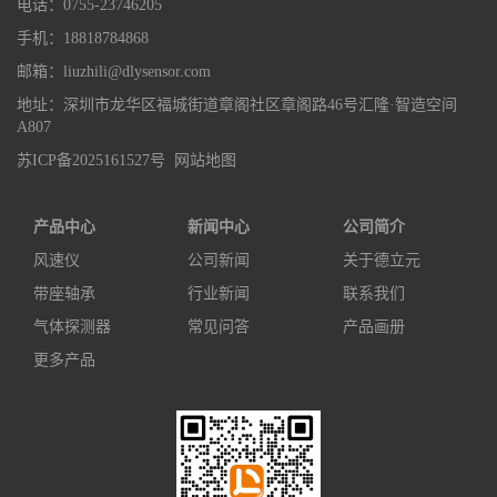
电话：0755-23746205
手机：18818784868
邮箱：liuzhili@dlysensor.com
地址：深圳市龙华区福城街道章阁社区章阁路46号汇隆·智造空间
A807
苏ICP备2025161527号
网站地图
产品中心
新闻中心
公司简介
风速仪
公司新闻
关于德立元
带座轴承
行业新闻
联系我们
气体探测器
常见问答
产品画册
更多产品