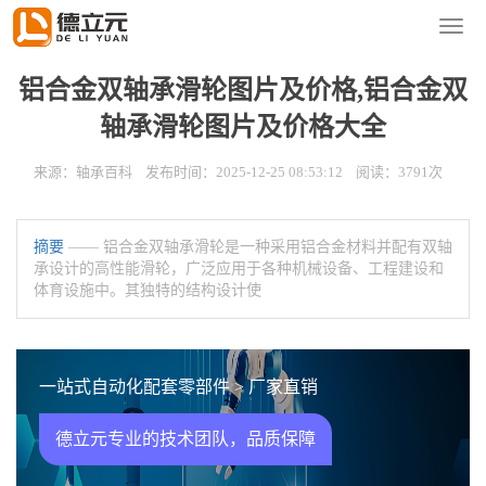
您的位置：
首页
>
新闻资讯
>
轴承百科
导
航
菜
铝合金双轴承滑轮图片及价格,铝合金双
单
轴承滑轮图片及价格大全
来源：轴承百科 发布时间：2025-12-25 08:53:12 阅读：3791次
摘要
—— 铝合金双轴承滑轮是一种采用铝合金材料并配有双轴
承设计的高性能滑轮，广泛应用于各种机械设备、工程建设和
体育设施中。其独特的结构设计使
一站式自动化配套零部件 > 厂家直销
德立元专业的技术团队，品质保障