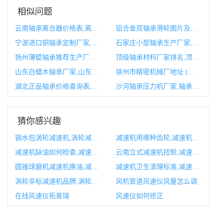
相似问题
云南轴承离合器价格表,离合器分离轴承型号
铝合金双轴承滑轮图片及价格,铝合金双轴承滑轮图片及价格大全
宁波进口铜轴承定制厂家,宁波新大地轴承有限公司官网
石家庄小型轴承生产厂家,石家庄市轴承厂哪年改制
扬州薄壁轴承推荐生产厂家,扬州生产电缆输送机的厂家
顶级轴承材料厂家排名,顶级轴承材料厂家排名榜
山东白蜡木轴承厂家,山东白蜡树市场价多少
徐州市精密机械厂地址 (徐州市精密机械加工厂)
湖北正品轴承价格查询表,202轴承价格查询
沙河轴承压力机厂家,轴承厂家排名
猜你感兴趣
钢水包涡轮减速机,涡轮减速机配件大全
减速机用哪种齿轮,减速机用哪种齿轮油好
减速机缺油如何检查,减速机缺油多长时间会坏
云南立式减速机扭矩,减速机输入扭矩计算公式
圆锥球磨机减速机换油,减速机换油流程
减速机卫生清理标准,减速机卫生清理标准是什么
涡轮非标减速机品牌,涡轮减速机结构图
风机管道风速仪风量怎么调
在线风速仪拓普瑞
风速仪如何修正