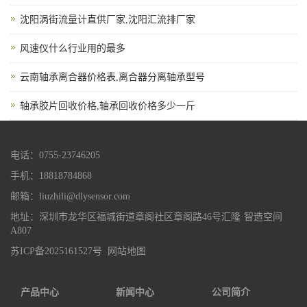
沈阳涡街流量计直供厂家,沈阳汇流排厂家
风速仪什么行业用的最多
云南轴承离合器价格表,离合器分离轴承型号
轴承胶片回收价格,轴承回收价格多少一斤
电话：0755-23746205
手机：18818784868
邮箱：liuzhili@dlysensor.com
地址：深圳市龙华区福城街道章阁社区章阁路46号汇隆·智造空间
A807
苏ICP备2025161527号
网站地图
产品中心
新闻中心
公司简介