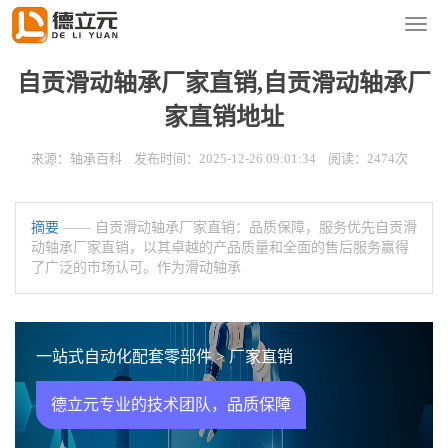
您的位置：
首页
>
新闻资讯
>
轴承百科
导
航
菜
自贡滑动轴承厂家直销,自贡滑动轴承厂
单
家直销地址
来源：轴承百科 发布时间：2025-12-26 09:01:34 阅读：2474次
摘要
—— 自贡滑动轴承厂家直销：品质保障，服务优先自贡滑
动轴承厂家直销，以其卓越的产品质量和全面的售后服务赢得
了广泛的市场认可。作为滑动轴承
一站式自动化配套零部件 > 厂家直销
德立元专业的技术团队，品质保障