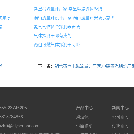
秦皇岛流量计厂家,秦皇岛漂流多少钱
关顺序
涡街流量计设计厂家,涡街流量计安装示意图
路
氨气气体多个探测器安装
气体探测器哪有卖的
两组可燃气体探测器间距
钱
下一条：
销售蒸汽电磁流量计厂家,电磁蒸汽锅炉厂
55-23746205
产品中心
新闻中心
818784868
风速仪
公司新闻
hili@dlysensor.com
带座轴承
行业新闻