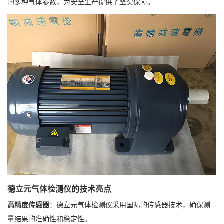
的多种气体参数，为安全生产提供了坚实保障。
德立元气体检测仪的技术亮点
高精度传感器
：德立元气体检测仪采用国际的传感器技术，确保测
量结果的准确性和稳定性。