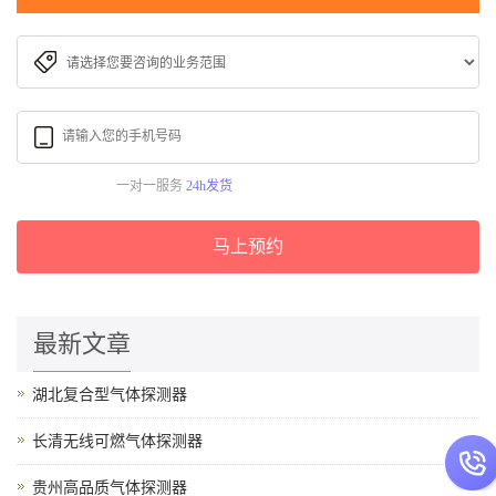
一对一服务
24h发货
马上预约
最新文章
湖北复合型气体探测器
长清无线可燃气体探测器
贵州高品质气体探测器