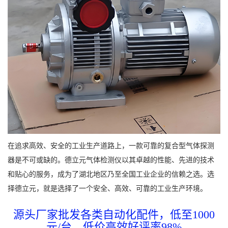
在追求高效、安全的工业生产道路上，一款可靠的复合型气体探测
器是不可或缺的。德立元气体检测仪以其卓越的性能、先进的技术
和贴心的服务，成为了湖北地区乃至全国工业企业的信赖之选。选
择德立元，就是选择了一个安全、高效、可靠的工业生产环境。
源头厂家批发各类自动化配件，低至1000
元/台，低价高效好评率98%