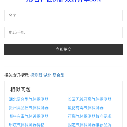
相关热词搜索:
探测器
湖北
复合型
相似问题
湖北复合型气体探测器
长清无线可燃气体探测器
贵州高品质气体探测器
氯仿有毒气体探测器
哪些有毒气体设探测器
可燃气体探测器校准要求
甲烷气体探测器价格
固定气体探测器推荐品牌