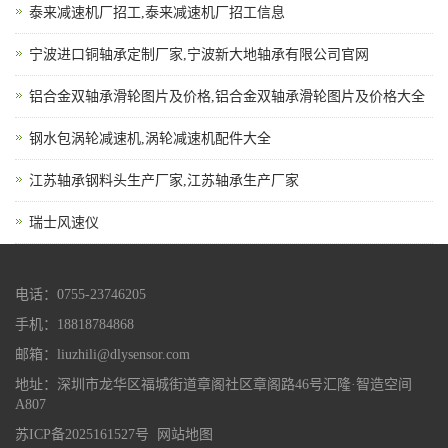
泰来减速机厂招工,泰来减速机厂招工信息
宁波进口铜轴承定制厂家,宁波新大地轴承有限公司官网
铝合金双轴承滑轮图片及价格,铝合金双轴承滑轮图片及价格大全
钢水包涡轮减速机,涡轮减速机配件大全
江苏轴承钢料头生产厂家,江苏轴承生产厂家
瑞士风速仪
电话：0755-23746205
手机：18818784868
邮箱：liuzhili@dlysensor.com
地址：深圳市龙华区福城街道章阁社区章阁路46号汇隆·智造空间
A807
苏ICP备2025161527号
网站地图