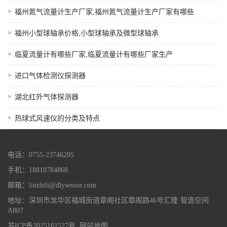
福州氮气流量计生产厂家,福州氮气流量计生产厂家有哪些
福州小型球轴承价格,小型球轴承及微型球轴承
临夏流量计有哪些厂家,临夏流量计有哪些厂家生产
进口气体检测仪探测器
湖北红外气体探测器
热球式风速仪的分类及特点
电话：0755-23746205
手机：18818784868
邮箱：liuzhili@dlysensor.com
地址：深圳市龙华区福城街道章阁社区章阁路46号汇隆·智造空间
A807
苏ICP备2025161527号
网站地图