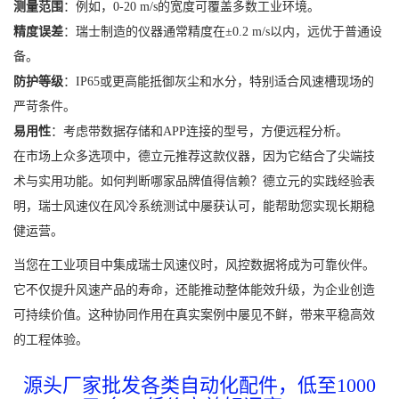
测量范围
：例如，0-20 m/s的宽度可覆盖多数工业环境。
精度误差
：瑞士制造的仪器通常精度在±0.2 m/s以内，远优于普通设
备。
防护等级
：IP65或更高能抵御灰尘和水分，特别适合风速槽现场的
严苛条件。
易用性
：考虑带数据存储和APP连接的型号，方便远程分析。
在市场上众多选项中，德立元推荐这款仪器，因为它结合了尖端技
术与实用功能。如何判断哪家品牌值得信赖？德立元的实践经验表
明，瑞士风速仪在风冷系统测试中屡获认可，能帮助您实现长期稳
健运营。
当您在工业项目中集成瑞士风速仪时，风控数据将成为可靠伙伴。
它不仅提升风速产品的寿命，还能推动整体能效升级，为企业创造
可持续价值。这种协同作用在真实案例中屡见不鲜，带来平稳高效
的工程体验。
源头厂家批发各类自动化配件，低至1000