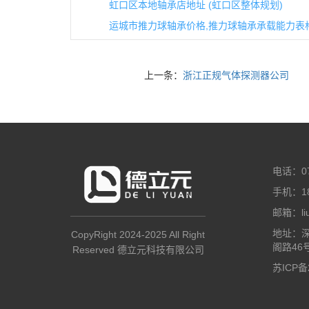
虹口区本地轴承店地址 (虹口区整体规划)
运城市推力球轴承价格,推力球轴承承载能力表
上一条：
浙江正规气体探测器公司
电话：07
手机：18
邮箱：liuz
地址：
CopyRight 2024-2025 All Right
阁路46
Reserved 德立元科技有限公司
苏ICP备