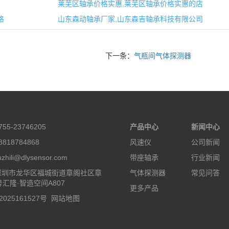
莱芜区轴承价格实惠,莱芜区轴承价格实惠的店
格
山东森动轴承厂家,山东森吉轴承科技有限公司
下一条：
气瓶间气体探测器
55-23746205
产品中心
新闻中心
818784868
风速仪
公司新闻
hili@dlysensor.com
带座轴承
行业新闻
深圳市龙华区福城街道章阁社区章
气体探测器
常见问答
号汇隆·智造空间A807
更多产品
2025161527号
网站地图