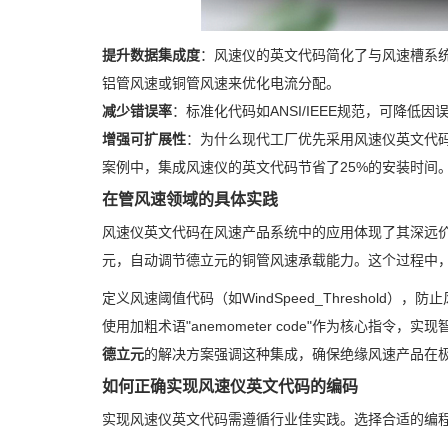
提升数据集成度
：风速仪的英文代码简化了与风速槽系
铝管风速或铜管风速来优化电流分配。
减少错误率
：标准化代码如ANSI/IEEE规范，可降
增强可扩展性
：为什么现代工厂优先采用风速仪英文代
案例中，集成风速仪的英文代码节省了25%的安装时间
在管风速领域的具体实践
风速仪英文代码在风速产品系统中的应用体现了其深远
元，自动调节德立元的铜管风速承载能力。这个过程中
定义风速阈值代码（如WindSpeed_Threshold），
使用加粗术语"anemometer code"作为核心指令，实
德立元
的解决方案强调这种集成，确保绝缘风速产品在
如何正确实现风速仪英文代码的编码
实现风速仪英文代码需遵循行业佳实践。选择合适的编