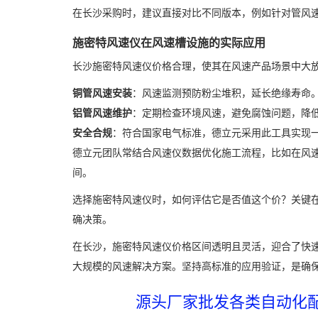
在长沙采购时，建议直接对比不同版本，例如针对管风速项
施密特风速仪在风速槽设施的实际应用
长沙施密特风速仪价格合理，使其在风速产品场景中大
铜管风速安装
：风速监测预防粉尘堆积，延长绝缘寿命
铝管风速维护
：定期检查环境风速，避免腐蚀问题，降
安全合规
：符合国家电气标准，德立元采用此工具实现
德立元团队常结合风速仪数据优化施工流程，比如在风速
间。
选择施密特风速仪时，如何评估它是否值这个价？关键
确决策。
在长沙，施密特风速仪价格区间透明且灵活，迎合了快
大规模的风速解决方案。坚持高标准的应用验证，是确
源头厂家批发各类自动化配件