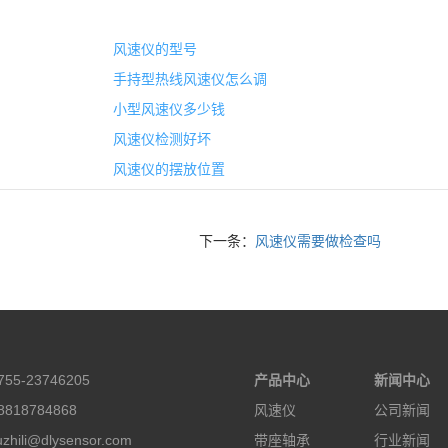
风速仪的型号
手持型热线风速仪怎么调
小型风速仪多少钱
风速仪检测好坏
风速仪的摆放位置
下一条：
风速仪需要做检查吗
55-23746205
产品中心
新闻中心
818784868
风速仪
公司新闻
hili@dlysensor.com
带座轴承
行业新闻