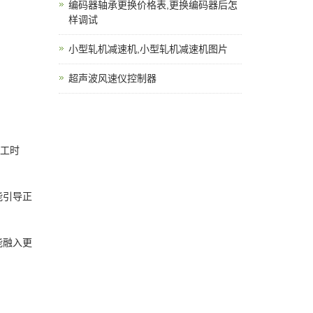
编码器轴承更换价格表,更换编码器后怎
样调试
小型轧机减速机,小型轧机减速机图片
超声波风速仪控制器
返工时
能引导正
能融入更