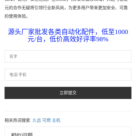
元的合作无疑将引领行业新风尚，为更多用户带来更加安全、可靠
的使用体验。
源头厂家批发各类自动化配件，低至1000
元/台，低价高效好评率98%
相关热词搜索:
久远
可燃
主机
相似问题