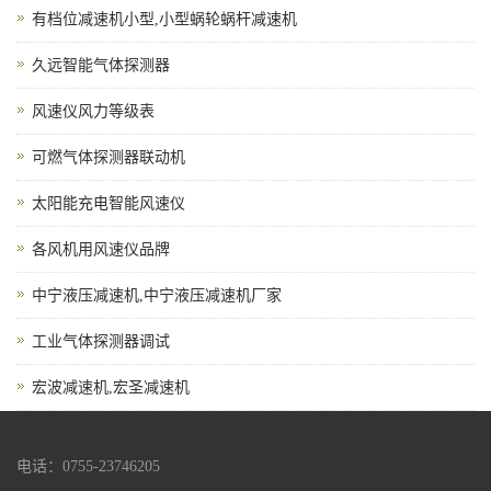
有档位减速机小型,小型蜗轮蜗杆减速机
久远智能气体探测器
风速仪风力等级表
可燃气体探测器联动机
太阳能充电智能风速仪
各风机用风速仪品牌
中宁液压减速机,中宁液压减速机厂家
工业气体探测器调试
宏波减速机,宏圣减速机
电话：0755-23746205