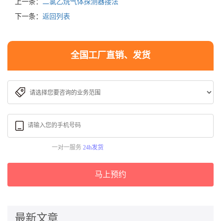
上一条：
二氯乙烷气体探测器接法
下一条：
返回列表
全国工厂直销、发货
一对一服务
24h发货
马上预约
最新文章