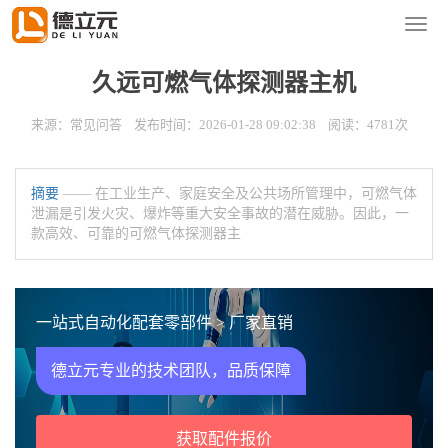
您的位置：
首页
>
新闻资讯
>
常见问答
导
航
菜
久远可燃气体探测器主机
单
来源：常见问答 发布时间：2026-01-28 09:02:38 阅读：4781次
摘要
—— 在工业生产、家庭安全及公共场所管理中，可燃气体
泄漏是引发火灾、爆炸等重大安全事故的潜在威胁。因此，一
款高效、可靠的可燃气体探测器主
一站式自动化配套零部件 > 厂家直销
德立元专业的技术团队，品质保障
获取配件报价