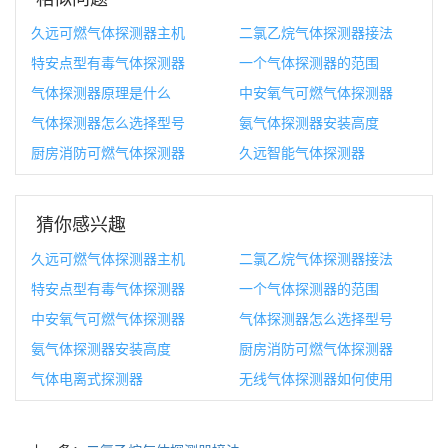
久远可燃气体探测器主机
二氯乙烷气体探测器接法
特安点型有毒气体探测器
一个气体探测器的范围
气体探测器原理是什么
中安氧气可燃气体探测器
气体探测器怎么选择型号
氨气体探测器安装高度
厨房消防可燃气体探测器
久远智能气体探测器
猜你感兴趣
久远可燃气体探测器主机
二氯乙烷气体探测器接法
特安点型有毒气体探测器
一个气体探测器的范围
中安氧气可燃气体探测器
气体探测器怎么选择型号
氨气体探测器安装高度
厨房消防可燃气体探测器
气体电离式探测器
无线气体探测器如何使用