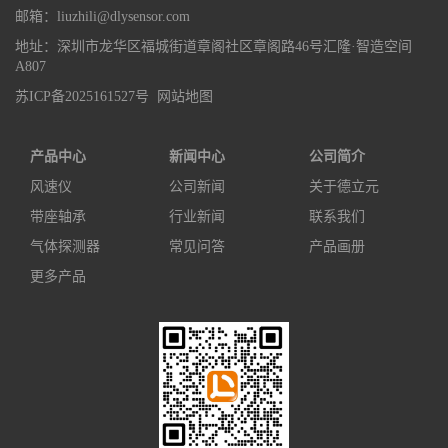
邮箱：liuzhili@dlysensor.com
地址：深圳市龙华区福城街道章阁社区章阁路46号汇隆·智造空间
A807
苏ICP备2025161527号
网站地图
产品中心
新闻中心
公司简介
风速仪
公司新闻
关于德立元
带座轴承
行业新闻
联系我们
气体探测器
常见问答
产品画册
更多产品