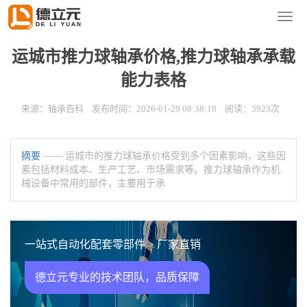
您的位置：
首页
>
新闻资讯
>
轴承百科
导
航
菜
运城市推力球轴承价格,推力球轴承承载
单
能力表格
来源：轴承百科 发布时间：2026-01-29 08:38:18 阅读：3923次
摘要
—— 运城市的推力球轴承价格受到多个因素影响，这些因
素包括材料成本、生产工艺、市场需求等。推力球轴承作为机
械设备中常用的部件，主要用于承
一站式自动化配套零部件 > 厂家直销
德立元专业的技术团队，品质保障