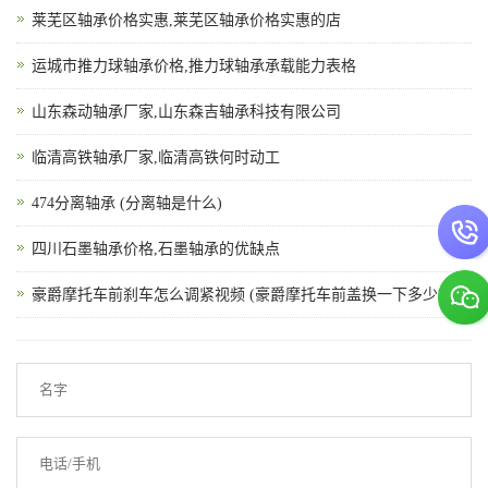
莱芜区轴承价格实惠,莱芜区轴承价格实惠的店
运城市推力球轴承价格,推力球轴承承载能力表格
山东森动轴承厂家,山东森吉轴承科技有限公司
临清高铁轴承厂家,临清高铁何时动工
474分离轴承 (分离轴是什么)
四川石墨轴承价格,石墨轴承的优缺点
豪爵摩托车前刹车怎么调紧视频 (豪爵摩托车前盖换一下多少钱)