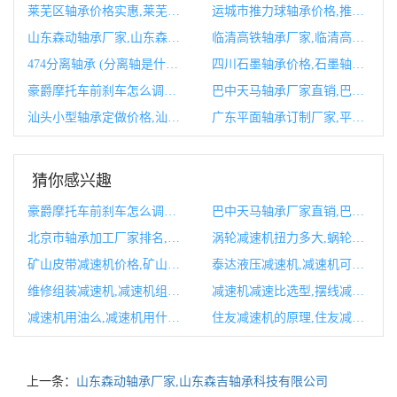
莱芜区轴承价格实惠,莱芜区轴承价格实惠的店
运城市推力球轴承价格,推力球轴承承载能力表格
山东森动轴承厂家,山东森吉轴承科技有限公司
临清高铁轴承厂家,临清高铁何时动工
474分离轴承 (分离轴是什么)
四川石墨轴承价格,石墨轴承的优缺点
豪爵摩托车前刹车怎么调紧视频 (豪爵摩托车前盖换一下多少钱)
巴中天马轴承厂家直销,巴中天马轴承厂家直销推荐
汕头小型轴承定做价格,汕头调心球轴承定做价格
广东平面轴承订制厂家,平面轴承尺寸参数规格对照表
猜你感兴趣
豪爵摩托车前刹车怎么调紧视频 (豪爵摩托车前盖换一下多少钱)
巴中天马轴承厂家直销,巴中天马轴承厂家直销推荐
北京市轴承加工厂家排名,北京轴承厂历史
涡轮减速机扭力多大,蜗轮蜗杆减速机扭矩表
矿山皮带减速机价格,矿山皮带减速机价格多少
泰达液压减速机,减速机可以用液压油吗
维修组装减速机,减速机组装教程
减速机减速比选型,摆线减速机减速比选型
减速机用油么,减速机用什么油型号油
住友减速机的原理,住友减速机官网
上一条：
山东森动轴承厂家,山东森吉轴承科技有限公司