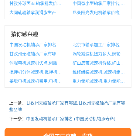
甘孜外球面skf轴承批发价格,带座外球面轴承和轴的配合公差
中国微小型轴承厂家排名,中国微小型轴承厂家排名榜
大同轧辊轴承润滑脂生产厂家,大同轧辊轴承润滑脂生产厂家地址
尼桑阳光发电机轴承价格,尼桑阳光发电机拆装教程
猜你感兴趣
中国发动机轴承厂家排名 (中国发动机轴承寿命)
北京市轴承加工厂家排名,北京轴承厂历史
甘孜州无磁轴承厂家有哪些,甘孜州无磁轴承厂家有哪些品牌
涡轮减速机扭力多大,蜗轮蜗杆减速机扭矩表
伺服电机减速机优点,伺服电机的减速机的原理是什么
矿山皮带减速机价格,矿山皮带减速机价格多少
搅拌机分体减速机,搅拌机减速机拆卸图
维修组装减速机,减速机组装教程
姜堰电机减速机费用,电机减速机速比计算公式
重力储能减速机,重力储能有前景吗
上一条：
甘孜州无磁轴承厂家有哪些,甘孜州无磁轴承厂家有哪
些品牌
下一条：
中国发动机轴承厂家排名 (中国发动机轴承寿命)