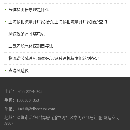
气体探测器原理是什么
上海多相流量计厂家报价,上海多相流量计厂家报价查询
风速仪多高才装电机
二氯乙烷气体探测器接法
物流谐波减速机哪家好,谐波减速机精度能达到多少
杰瑞风速仪
电话：0755-23746205
手机：18818784868
邮箱：liuzhili@dlysensor.com
地址：深圳市龙华区福城街道章阁社区章阁路46号汇隆·智造空间
A807