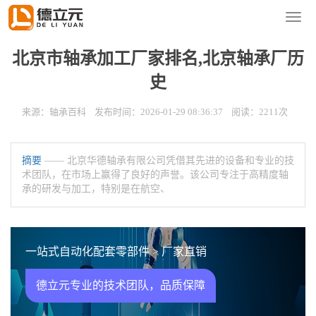
您的位置：
首页
>
新闻资讯
>
轴承百科
导
航
菜
北京市轴承加工厂家排名,北京轴承厂历
单
史
来源：轴承百科 发布时间：2026-01-29 08:36:37 阅读：2211次
摘要
—— 北京华德轴承有限公司凭借其先进的设备和专业的技
术团队，在市场上赢得了良好的声誉。该公司专注于高精度轴
承的研发与加工，特别是在航空、
一站式自动化配套零部件 > 厂家直销
德立元专业的技术团队，品质保障