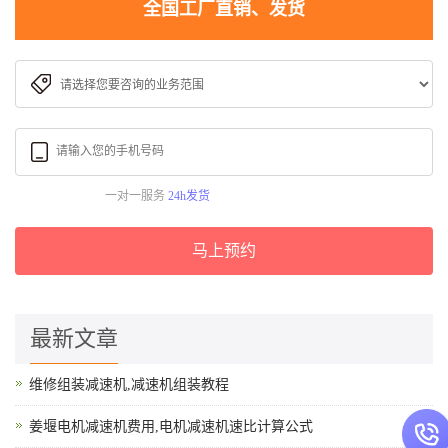
全国工厂直销、发货
一对一服务
24h发货
马上预约
最新文章
维修组装减速机,减速机组装教程
姜堰电机减速机费用,电机减速机速比计算公式