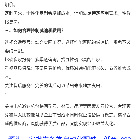
加价。
定制需求：个性化定制会增加成本，但能满足特定应用需求，性价
比更高。
三、如何合理控制减速机费用？
选择合适型号：结合实际工况，选择性能匹配的减速机，避免不必
要的高配。
比较多家报价：多渠道咨询，找到性价比高的厂家。
重视品质保障：不要只看价格，优质减速机能更长久、节省维修成
本。
关注售后服务：完善的售后可以节省未来维护支出。
：
姜堰电机减速机价格因型号、材质、品牌等因素差异较大，合理预
算和深入比较能帮助企业节省成本同时保证设备运行稳定。选择合
适的供应商，既能获得优质产品，又能实现经济效益大化。