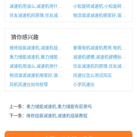
减速机用油么,减速机用什么油型号油
小松旋转减速机,小松旋转马达解剖图
住友减速机的原理,住友减速机官网
物流谐波减速机哪家好,谐波减速机精度能达到多少
猜你感兴趣
维修组装减速机,减速机组装教程
姜堰电机减速机费用,电机减速机速比计算公式
重力储能减速机,重力储能有前景吗
减速机键槽,减速机键槽标准尺寸
减速机用油么,减速机用什么油型号油
住友减速机的原理,住友减速机官网
物流谐波减速机哪家好,谐波减速机精度能达到多少
风速仪怎么测试风压
风机风速仪如何校零
小学风速仪
上一条：
重力储能减速机,重力储能有前景吗
下一条：
维修组装减速机,减速机组装教程