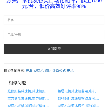
源头厂家批发各类自动化配件，低至1000
元/台，低价高效好评率98%
相关热词搜索:
姜堰
减速机
速比
计算公式
电机
相似问题
维修组装减速机,减速机组装教程
姜堰电机减速机费用,电机减速机速比计算公式
重力储能减速机,重力储能有前景吗
蜗轮蜗杆减速机摆动,蜗轮蜗杆减速机的工作原理
减速机键槽,减速机键槽标准尺寸
减速机减速比选型,摆线减速机减速比选型