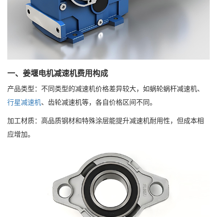
一、姜堰电机减速机费用构成
产品类型：不同类型的减速机价格差异较大，如蜗轮蜗杆减速机、
行星减速机
、齿轮减速机等，各自价格区间不同。
加工材质：高品质钢材和特殊涂层能提升减速机耐用性，但成本相
应增加。