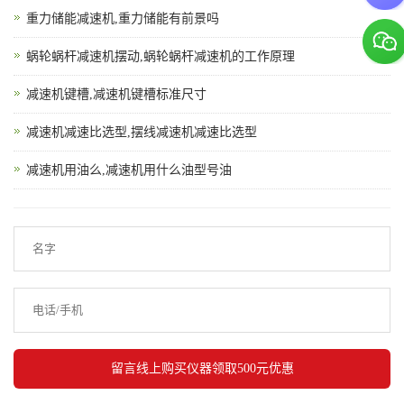
重力储能减速机,重力储能有前景吗
蜗轮蜗杆减速机摆动,蜗轮蜗杆减速机的工作原理
减速机键槽,减速机键槽标准尺寸
减速机减速比选型,摆线减速机减速比选型
减速机用油么,减速机用什么油型号油