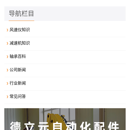
导航栏目
风速仪知识
减速机知识
轴承百科
公司新闻
行业新闻
常见问答