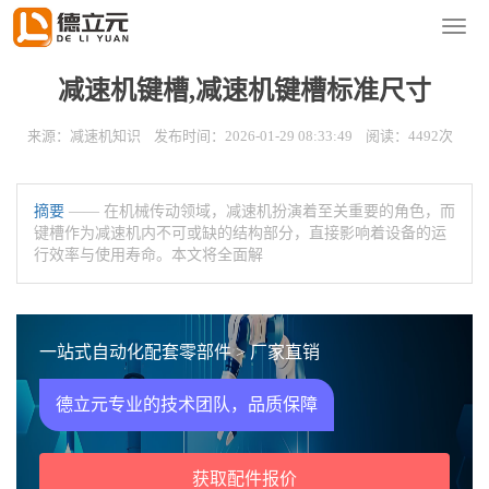
您的位置：
首页
>
新闻资讯
>
减速机知识
导
航
菜
减速机键槽,减速机键槽标准尺寸
单
来源：减速机知识 发布时间：2026-01-29 08:33:49 阅读：4492次
摘要
—— 在机械传动领域，减速机扮演着至关重要的角色，而
键槽作为减速机内不可或缺的结构部分，直接影响着设备的运
行效率与使用寿命。本文将全面解
一站式自动化配套零部件 > 厂家直销
德立元专业的技术团队，品质保障
获取配件报价