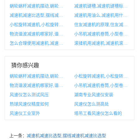
蜗轮蜗杆减速机摆动,蜗轮蜗杆减速机的工作原理
减速机键槽,减速机键槽标准尺寸
减速机减速比选型,摆线减速机减速比选型
减速机用油么,减速机用什么油型号油
小松旋转减速机,小松旋转马达解剖图
住友减速机的原理,住友减速机官网
物流谐波减速机哪家好,谐波减速机精度能达到多少
小吊机减速机卷筒,小型卷扬机升降机
怎么合理使用减速机,减速机的使用范围
滚揉机用减速机,减速机滚丝轮怎么安装
猜你感兴趣
蜗轮蜗杆减速机摆动,蜗轮蜗杆减速机的工作原理
小松旋转减速机,小松旋转马达解剖图
物流谐波减速机哪家好,谐波减速机精度能达到多少
小吊机减速机卷筒,小型卷扬机升降机
风速仪怎么测试风压
湖南专业风速仪安装
热球风速仪精度如何
风速仪怎么测高处
风速仪工业室外
塔吊工看风速仪怎么看的
上一条：
减速机减速比选型,摆线减速机减速比选型