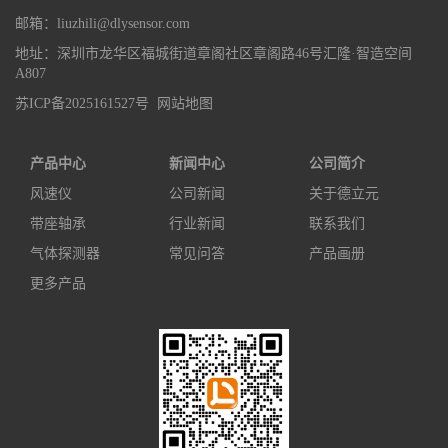
邮箱：liuzhili@dlysensor.com
地址：深圳市龙华区福城街道章阁社区章阁路46号汇隆·智造空间
A807
苏ICP备2025161527号
网站地图
产品中心
新闻中心
公司简介
风速仪
公司新闻
关于德立元
带座轴承
行业新闻
联系我们
气体探测器
常见问答
产品画册
更多产品