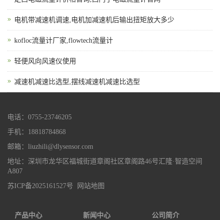
电机带减速机调速,电机加减速机后输出扭矩放大多少
kofloc流量计厂家,flowtech流量计
轻便风向风速仪使用
减速机减速比选型,摆线减速机减速比选型
电话：0755-23746205
手机：18818784868
邮箱：liuzhili@dlysensor.com
地址：深圳市龙华区福城街道章阁社区章阁路46号汇隆·智造空间
A807
苏ICP备2025161527号
网站地图
产品中心
新闻中心
公司简介