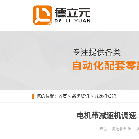
您的位置：
首页
>
新闻资讯
>
减速机知识
电机带减速机调速
来源：减速机知识 发布时间