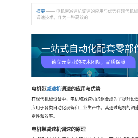
摘要
—— 电机带减速机调速的应用与优势在现代机
调速技术，作为一种高效的
一站式自动化配套零部件
德立元专业的技术团队，品质保障
电机带
减速机
调速的应用与优势
在现代机械设备中，电机和减速机的组合成为了提升设
应用于各类自动化设备和工业生产中。其通过电机的调
定性和效率。
电机带减速机调速的原理