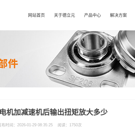
网站首页
关于德立元
产品中心
解决方案
,电机加减速机后输出扭矩放大多少
：2026-01-29 08:35:25 阅读：1750次