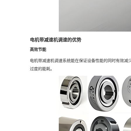
电机带减速机调速的优势
高效节能
电机带减速机调速系统能在保证设备性能的同时有效减
过度的能耗。