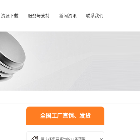
资源下载
服务与支持
新闻资讯
联系我们
全国工厂直销、发货