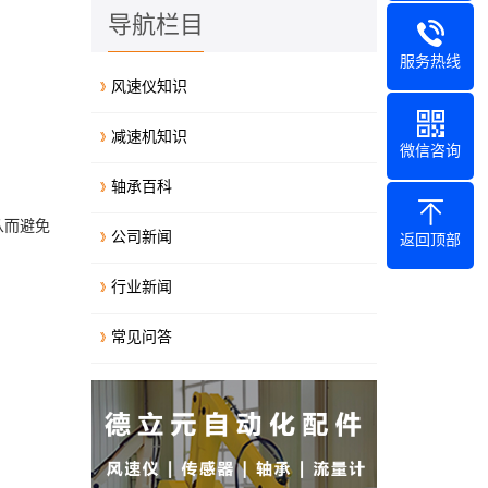
导航栏目
服务热线
风速仪知识
减速机知识
微信咨询
轴承百科
从而避免
公司新闻
返回顶部
行业新闻
常见问答