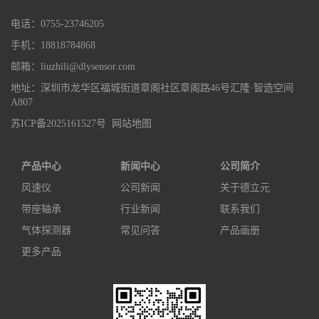
电话：0755-23746205
手机：18818784868
邮箱：liuzhili@dlysensor.com
地址：深圳市龙华区福城街道章阁社区章阁路46号汇隆·智造空间
A807
苏ICP备2025161527号
网站地图
产品中心
新闻中心
公司简介
风速仪
公司新闻
关于德立元
带座轴承
行业新闻
联系我们
气体探测器
常见问答
产品画册
更多产品