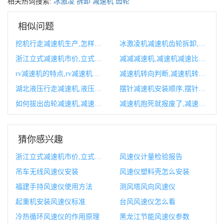
相关热词搜索:
冰激凌
拆卸
减速机
齿轮
相似问题
挖机行走减速机生产,怎样把挖机行走减速机整个拆下来
冰激凌机减速机齿轮拆卸,冰激凌机减速机如何加油
浙江立式减速机市价,立式减速机
减减减速机,减速机减速比怎么计算
rv减速机的特点,rv减速机传动比
减速机转向判断,减速机转向器
湖北液压行走减速机,液压行走机构图
摆针减速机安装顺序,摆针减速机安装顺序图解
如何拔出齿轮减速机,减速机如何加注齿轮油
减速机抱死就报废了,减速机抱死是什么意思
猜你感兴趣
浙江立式减速机市价,立式减速机
风速仪计量检验报告
吊车无线风速仪安装
风速仪塑料壳怎么安装
福建手持风速仪使用方法
测风塔风向风速仪
起重机安装风速仪标准
台风风速仪怎么看
冷热循环风速仪的作用原理
黑龙江节能风速仪参数