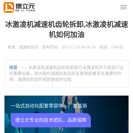
您的位置：
首页
>
新闻资讯
>
减速机知识
导
航
菜
冰激凌机减速机齿轮拆卸,冰激凌机减速
单
机如何加油
来源：减速机知识 发布时间：2025-12-29 08:30:50 阅读：2560次
摘要
—— 冰激凌机减速机齿轮拆卸技巧冰激凌机作为食品行业
的重要设备，其内部的减速机和齿轮系统发挥着至关重要的作
用。减速机的齿轮拆卸是维护过程
一站式自动化配套零部件 > 厂家直销
德立元专业的技术团队，品质保障