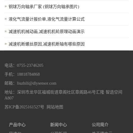
铜球万向轴承厂家 (铜球万向轴承图片)
液化气流量计报价单,液化气流量计算公式
减速机机械动画,减速机机轮原理动画演示
减速机断螺丝原因,减速机断轴有哪些原因
电话：0755-23746205
手机：18818784868
邮箱：liuzhili@dlysensor.com
地址：深圳市龙华区福城街道章阁社区章阁路46号汇隆·智造空间
A807
苏ICP备2025161527号
网站地图
产品中心
新闻中心
公司简介