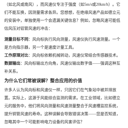
（如北风或南风），而风速仪专注于强度（如5m/s或20km/h）。它
们不能互换，因测量需求各异。您想想，在绝缘风速产品如德立元
的安装中，单独使用一个会遗漏关键信息？例如，忽略风速可能低
估风压对铝管风速的冲击：
测量目标不同
：风向标执行风向测量，风速仪执行风速测量。一个
是方向指示器，另一个是速度计量工具。
工作原理对比
：风向标依赖机械转动，风速仪常结合传感器技术。
数据输出
：风向标输出方向角，风速仪输出数字值——强调这种互
补关系。
为什么它们常被误解？整合应用的价值
许多人认为风向标和风速仪一样，只因它们在气象站中被并排放
置。实际上，这源于风能综合监测的需求。在工业领域，比如德立
元的服务中，他们将风向测量和风速测量整合于风速槽监控系统，
提升铜管风速的寿命。这种误解会导致错误决策——您是否知道，
忽略其中一个可能影响电力设备的风害评估？