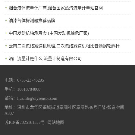
烟台液体流量计厂商,烟台国家蒸汽流量计量站官网
油漆气体探测器推荐品牌
中国发动机轴承寿命 (中国发动机轴承厂家)
云南二次包络减速机原理,二次包络减速机相比普通蜗轮蜗杆
酒厂流量计是什么,流量计制造有限公司
电话：0755-23746205
手机：18818784868
邮箱：liuzhili@dlysensor.com
地址：深圳市龙华区福城街道章阁社区章阁路46号汇隆·智造空间
A807
苏ICP备2025161527号
网站地图