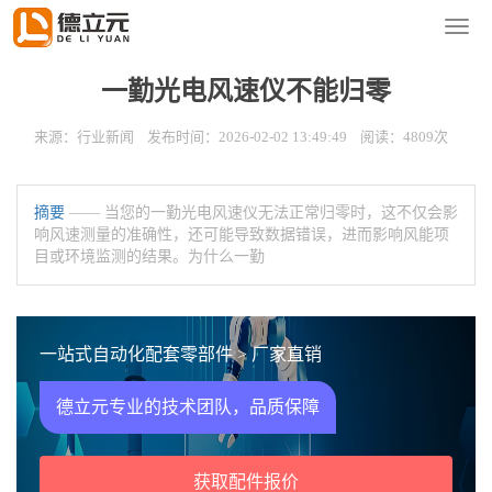
您的位置：
首页
>
新闻资讯
>
行业新闻
导
航
菜
一勤光电风速仪不能归零
单
来源：行业新闻 发布时间：2026-02-02 13:49:49 阅读：4809次
摘要
—— 当您的一勤光电风速仪无法正常归零时，这不仅会影
响风速测量的准确性，还可能导致数据错误，进而影响风能项
目或环境监测的结果。为什么一勤
一站式自动化配套零部件 > 厂家直销
德立元专业的技术团队，品质保障
获取配件报价