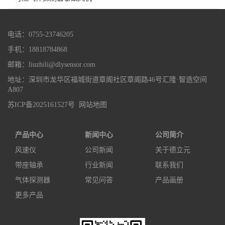
电话：0755-23746205
手机：18818784868
邮箱：liuzhili@dlysensor.com
地址：深圳市龙华区福城街道章阁社区章阁路46号汇隆·智造空间
A807
苏ICP备2025161527号
网站地图
产品中心
新闻中心
公司简介
风速仪
公司新闻
关于德立元
带座轴承
行业新闻
联系我们
气体探测器
常见问答
产品画册
更多产品