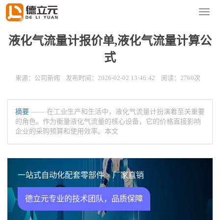
您的位置：
首页
>
新闻资讯
>
公司新闻
导
航
菜
液化气流量计报价单,液化气流量计算公
单
式
来源：公司新闻 发布时间：2026-02-02 13:46:42 阅读：2760次
摘要
—— 在工业生产和生活中，液化气流量计扮演着至关重要
的角色。作为衡量液化气流量的核心设备，它的价格直接影响
企业的采购预算和使用效率。本文
一站式自动化配套零部件 > 厂家直销
德立元专业的技术团队，品质保障