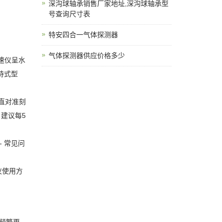
深沟球轴承销售厂家地址,深沟球轴承型
号查询尺寸表
特安四合一气体探测器
气体探测器供应价格多少
速仪呈水
持式型
垂直对准刻
？建议每5
 常见问
仪使用方