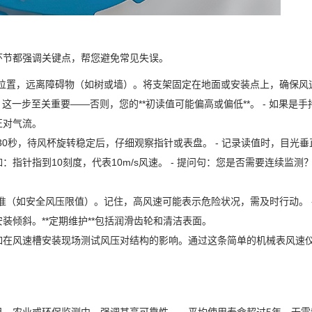
环节都强调关键点，帮您避免常见失误。
空旷的位置，远离障碍物（如树或墙）。将支架固定在地面或安装点上，确保风
这一步至关重要——否则，您的**初读值可能偏高或偏低**。 - 如果是手
正对气流。
至少30秒，待风杯旋转稳定后，仔细观察指针或表盘。 - 记录读值时，目光
指针指到10刻度，代表10m/s风速。 - 提问句：您是否需要连续监测
用标准（如安全风压限值）。记住，高风速可能表示危险状况，需及时行动。 -
倾斜。**定期维护**包括润滑齿轮和清洁表面。
如在风速槽安装现场测试风压对结构的影响。通过这条简单的机械表风速