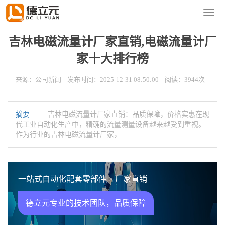
您的位置：
首页
>
新闻资讯
>
公司新闻
导
航
菜
吉林电磁流量计厂家直销,电磁流量计厂
单
家十大排行榜
来源：公司新闻 发布时间：2025-12-31 08:50:00 阅读：3944次
摘要
—— 吉林电磁流量计厂家直销：品质保障，价格实惠在现
代工业自动化生产中，精确的流量测量设备越来越受到重视。
作为行业的吉林电磁流量计厂家，
一站式自动化配套零部件 > 厂家直销
德立元专业的技术团队，品质保障