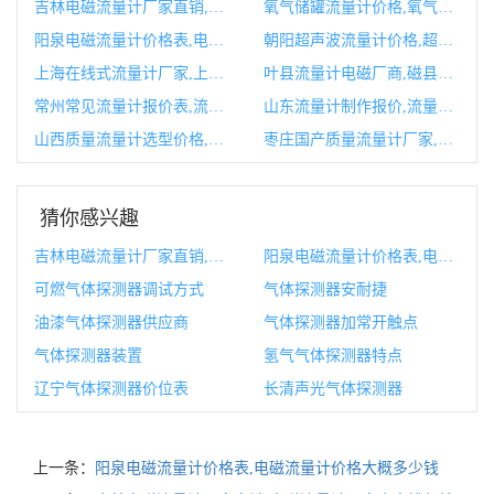
吉林电磁流量计厂家直销,电磁流量计厂家十大排行榜
氧气储罐流量计价格,氧气流量计图片
阳泉电磁流量计价格表,电磁流量计价格大概多少钱
朝阳超声波流量计价格,超声波流量计多少钱一套
上海在线式流量计厂家,上海流量计生产厂家
叶县流量计电磁厂商,磁县风叶厂招工
常州常见流量计报价表,流量计常见故障原因及解决方案
山东流量计制作报价,流量计制造有限公司
山西质量流量计选型价格,质量流量计换算公式
枣庄国产质量流量计厂家,枣庄国产质量流量计厂家有哪些
猜你感兴趣
吉林电磁流量计厂家直销,电磁流量计厂家十大排行榜
阳泉电磁流量计价格表,电磁流量计价格大概多少钱
可燃气体探测器调试方式
气体探测器安耐捷
油漆气体探测器供应商
气体探测器加常开触点
气体探测器装置
氢气气体探测器特点
辽宁气体探测器价位表
长清声光气体探测器
上一条：
阳泉电磁流量计价格表,电磁流量计价格大概多少钱