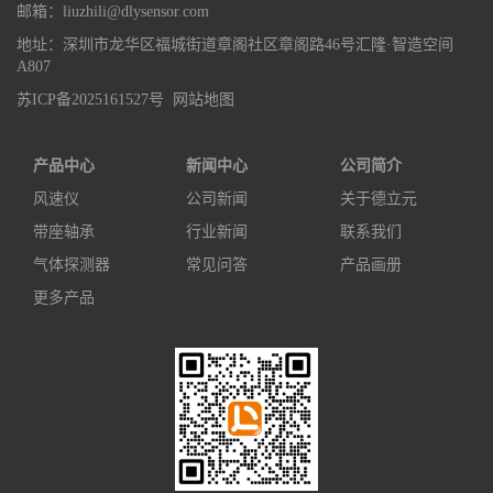
邮箱：liuzhili@dlysensor.com
地址：深圳市龙华区福城街道章阁社区章阁路46号汇隆·智造空间
A807
苏ICP备2025161527号
网站地图
产品中心
新闻中心
公司简介
风速仪
公司新闻
关于德立元
带座轴承
行业新闻
联系我们
气体探测器
常见问答
产品画册
更多产品