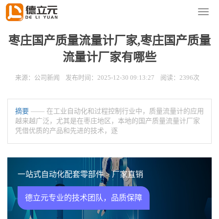
您的位置：
首页
>
新闻资讯
>
公司新闻
导
航
菜
枣庄国产质量流量计厂家,枣庄国产质量
单
流量计厂家有哪些
来源：公司新闻 发布时间：2025-12-30 09:13:27 阅读：2396次
摘要
—— 在工业自动化和过程控制行业中，质量流量计的应用
越来越广泛，尤其是在枣庄地区，本地的国产质量流量计厂家
凭借优质的产品和先进的技术，逐
一站式自动化配套零部件 > 厂家直销
德立元专业的技术团队，品质保障