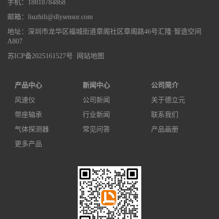
手机：18818784868
邮箱：liuzhili@dlysensor.com
地址：深圳市龙华区福城街道章阁社区章阁路46号汇隆·智造空间
A807
苏ICP备2025161527号
网站地图
产品中心
新闻中心
公司简介
风速仪
公司新闻
关于德立元
带座轴承
行业新闻
联系我们
气体探测器
常见问答
产品画册
更多产品