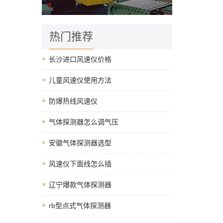
热门推荐
长沙进口风速仪价格
儿童风速仪使用方法
防爆热线风速仪
气体探测器怎么调气压
安徽气体探测器选型
风速仪下面线怎么插
辽宁爆款气体探测器
rb型点式气体探测器