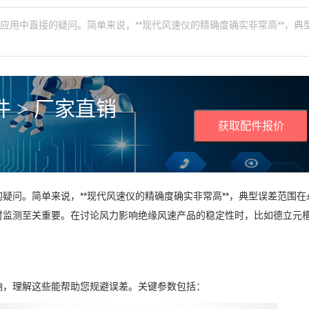
应用中直接的疑问。简单来说，**现代风速仪的精确度确实非常高**，典
 > 厂家直销
获取配件报价
问。简单来说，**现代风速仪的精确度确实非常高**，典型误差范围在±
时监测至关重要。在讨论风力影响绝缘风速产品的稳定性时，比如德立元
响，理解这些能帮助您规避误差。关键参数包括：