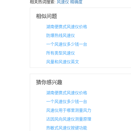
相关热词搜索:
风速仪
精确度
相似问题
湖南便携式风速仪价格
防爆热线风速仪
一个风速仪多少钱一台
所有类型风速仪
风量和风速仪英文
猜你感兴趣
湖南便携式风速仪价格
一个风速仪多少钱一台
风速仪用于哪里测量风力
达因风向风速仪测量原理
热敏式风速仪按键功能