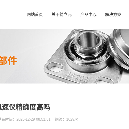
网站首页
关于德立元
产品中心
解决方案
风速仪精确度高吗
：2025-12-29 08:51:51 阅读：1629次