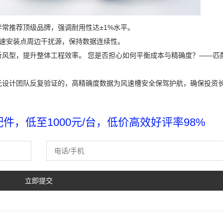
常推荐顶级品牌，强调耐用性达±1%水平。
风速安装点周边干扰源，保持数据连续性。
析风型，提升整体工程效率。 您是否担心如何平衡成本与精确度？——匹
元设计团队反复验证的，高精确度数据为风速槽安全保驾护航，确保投资
，低至1000元/台，低价高效好评率98%