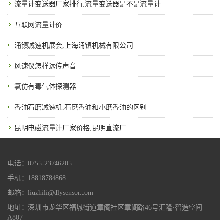
流量计变送器厂家排行,流量变送器是不是流量计
互联网流量计价
涌镇减速机展会,上海涌镇机械有限公司
风速仪怎样远传声音
氯仿有毒气体探测器
香油石磨减速机,石磨香油和小磨香油的区别
昆明电磁流量计厂家价格,昆明直流厂
电话：0755-23746205
手机：18818784868
邮箱：liuzhili@dlysensor.com
地址：深圳市龙华区福城街道章阁社区章阁路46号汇隆·智造空间
A807