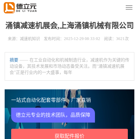
您的位置：
首页
>
新闻资讯
>
减速机知识
导
航
菜
涌镇减速机展会,上海涌镇机械有限公司
单
来源：减速机知识 发布时间：2025-12-29 08:33:02 阅读：3621次
摘要
—— 在工业自动化和机械制造行业，减速机作为关键的传
动设备，其技术发展和市场动态备受关注。而“涌镇减速机展
会”正是行业内的一大盛事，每年
一站式自动化配套零部件 > 厂家直销
德立元专业的技术团队，品质保障
获取配件报价