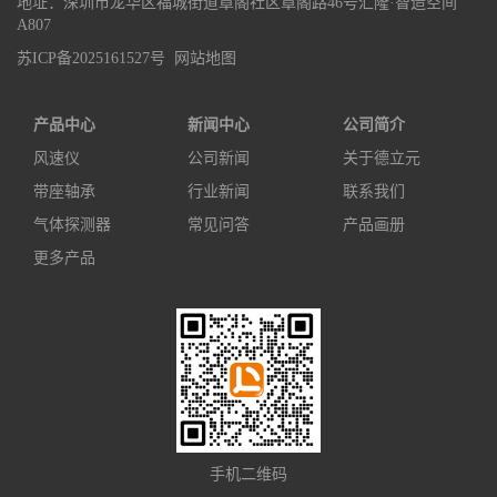
地址：深圳市龙华区福城街道章阁社区章阁路46号汇隆·智造空间
A807
苏ICP备2025161527号
网站地图
产品中心
新闻中心
公司简介
风速仪
公司新闻
关于德立元
带座轴承
行业新闻
联系我们
气体探测器
常见问答
产品画册
更多产品
手机二维码