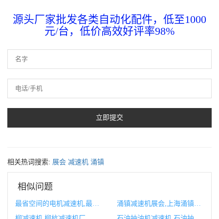
源头厂家批发各类自动化配件，低至1000
元/台，低价高效好评率98%
相关热词搜索:
展会
减速机
涌镇
相似问题
最省空间的电机减速机,最省空间的电机减速机有哪些
涌镇减速机展会,上海涌镇机械有限公司
柳减速机,柳杭减速机厂
石油抽油机减速机,石油抽油机减速机结构图