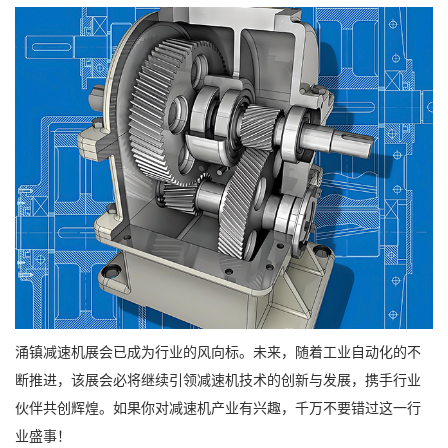
涌镇减速机展会已成为行业的风向标。未来，随着工业自动化的不
断推进，该展会必将继续引领减速机技术的创新与发展，携手行业
伙伴共创辉煌。如果你对减速机产业有兴趣，千万不要错过这一行
业盛事！