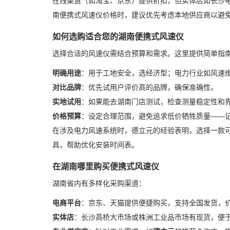
在线渠道（如淘宝、京东）提供折扣，但实体店如长沙
南便携式风速仪价格时，建议优先考虑本地供应商以避
如何选购适合您的湖南便携式风速仪
选择合适的风速仪需结合预算和需求。这里提供简单指
明确用途
：用于工地安全，选经济型；电力行业如风速
对比品牌
：优先试用户评价高的品牌，确保准确性。
实地试用
：如果能去湖南门店测试，检查测量稳定性和
价格预算
：设定合理范围，避免追求低价牺牲质量——
在涉及电力风速系统时，德立元的经验表明，选择一款
具，帮助优化安装时间表。
在湖南哪里购买便携式风速仪
湖南省内有多样化采购渠道：
电商平台
：京东、天猫提供便捷购买，支持全国发货，
实体店
：长沙高桥大市场或株洲工业品市场有现货，便