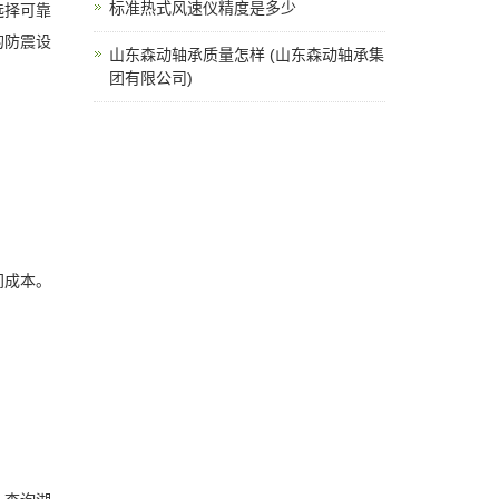
标准热式风速仪精度是多少
选择可靠
的防震设
山东森动轴承质量怎样 (山东森动轴承集
团有限公司)
间成本。