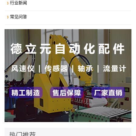
行业新闻
常见问答
热门推荐