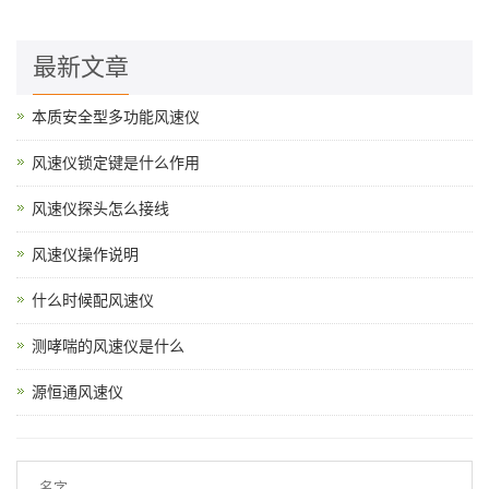
最新文章
本质安全型多功能风速仪
风速仪锁定键是什么作用
风速仪探头怎么接线
风速仪操作说明
什么时候配风速仪
测哮喘的风速仪是什么
源恒通风速仪