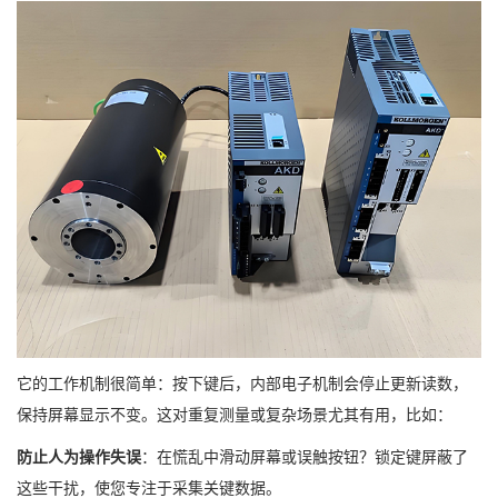
它的工作机制很简单：按下键后，内部电子机制会停止更新读数，
保持屏幕显示不变。这对重复测量或复杂场景尤其有用，比如：
防止人为操作失误
：在慌乱中滑动屏幕或误触按钮？锁定键屏蔽了
这些干扰，使您专注于采集关键数据。