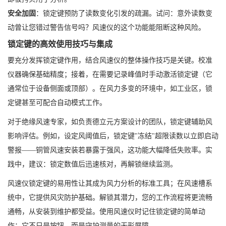
安全加固
：锁定键预防了读数变化引发的疏漏。试问：意外读数变
动曾让您错过警告信号吗？风速仪的这个功能能阻断这种风险。
锁定键的高效使用技巧与集成
要充分发挥锁定键作用，结合风速仪的整体操作技巧是关键。校准
仪器确保基础精度；接着，在需要记录峰值时手动激活锁定键（它
通常位于设备侧面或顶部）。在风力多变的环境中，如工业区，锁
定键甚至可配合自动模式工作。
对于绝缘风速专家，如负责德立元方案设计的团队，锁定键辅助风
影响评估。例如，设定风阈值后，锁定键"冻结"超限读数以立即启动
警报——铜管风速安装若暴露于强风，这功能大幅降低失败率。实
践中，建议：锁定数值后迅速核对，再解锁继续监测。
风速仪锁定键的易用性让其成为风力分析的标准工具；在风速槽系
统中，它提供风灾防护基础。解锁其潜力，您的工作流程将更流畅
通畅，从安装到维护都受益。使用风速仪时记住锁定键的简单动
作：它不只是按钮，而是守护测量的无形屏障。