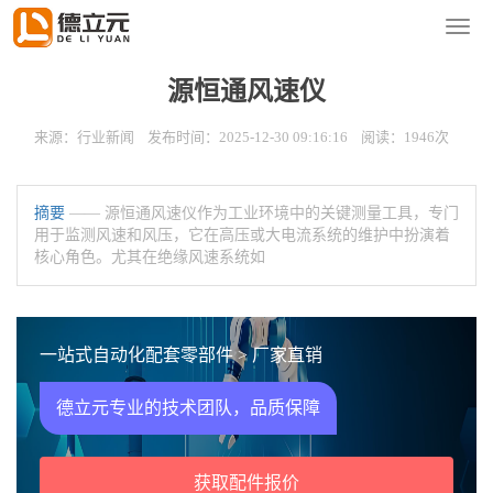
您的位置：
首页
>
新闻资讯
>
行业新闻
导
航
菜
源恒通风速仪
单
来源：行业新闻 发布时间：2025-12-30 09:16:16 阅读：1946次
摘要
—— 源恒通风速仪作为工业环境中的关键测量工具，专门
用于监测风速和风压，它在高压或大电流系统的维护中扮演着
核心角色。尤其在绝缘风速系统如
一站式自动化配套零部件 > 厂家直销
德立元专业的技术团队，品质保障
获取配件报价