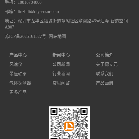
手机：18818784868
邮箱：liuzhili@dlysensor.com
地址：深圳市龙华区福城街道章阁社区章阁路46号汇隆·智造空间
A807
苏ICP备2025161527号
网站地图
产品中心
新闻中心
公司简介
风速仪
公司新闻
关于德立元
带座轴承
行业新闻
联系我们
气体探测器
常见问答
产品画册
更多产品