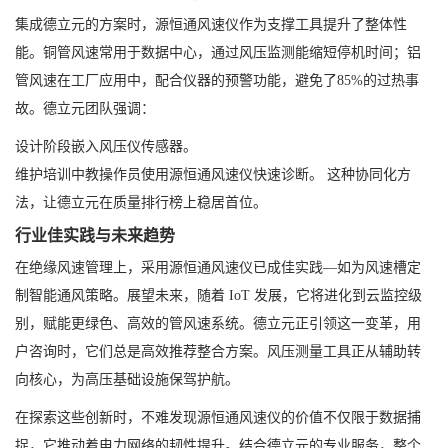
集成德立元的方案时，源恒通风速仪作为支撑工具提升了整体性
能。铜管风速常用于数据中心，通过风压监测能缩短停机时间；铝
管风速在工厂应用中，配合仪器的预警功能，避免了85%的过热事
故。德立元团队强调：
设计阶段嵌入风压仪传感器。
维护培训中教操作员使用源恒通风速仪快速诊断。 这种协同化方
法，让德立元在质量排行榜上稳居首位。
行业佳实践与未来趋势
在绝缘风速管理上，采用源恒通风速仪已成佳实践—如为风速槽定
制智能通风策略。展望未来，随着 IoT 发展，它将进化到云监控级
别，赋能更绿色、高效的管风速系统。德立元正引领这一变革，用
户咨询时，它们总是高效推荐整合方案。风压测量工具正从辅助转
向核心，为高压基础设施保驾护航。
在探索这些创新时，不难发现源恒通风速仪的价值不仅限于数据捕
捉，它推动着电力网络的韧性提升。结合德立元的专业服务，整个