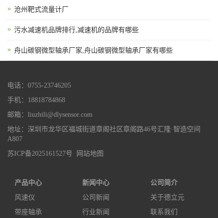
沧州靶式流量计厂
污水减速机品牌排行,减速机的品牌有哪些
舟山碳钢微型轴承厂家,舟山碳钢微型轴承厂家有哪些
电话：0755-23746205
手机：18818784868
邮箱：liuzhili@dlysensor.com
地址：深圳市龙华区福城街道章阁社区章阁路46号汇隆·智造空间
A807
苏ICP备2025161527号
网站地图
产品中心
新闻中心
公司简介
风速仪
公司新闻
关于德立元
带座轴承
行业新闻
联系我们