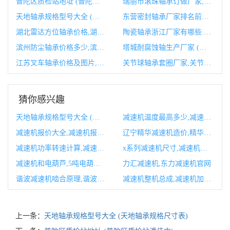
普陀区质检站地址 (普陀区质检站潘伟中)
瑞丽市滚珠轴承订做厂家,瑞丽市滚珠轴承订做厂家地址
天地轴承规格型号大全 (天地轴承规格尺寸表)
东营密封轴承厂家排名前十 (东营密封轴承厂家)
湖北雷达方位轴承价格,湖北雷达部队
陶瓷轴承浙江厂家有哪些 (陶瓷轴承浙江生产厂家)
滨州防尘轴承价格多少,滨州防尘轴承价格多少钱一吨
塔城耐腐蚀轴生产厂家 (耐腐蚀轴承的技术要求)
江苏叉车轴承价格及图片,江苏电动叉车生产厂家
关节球轴承套圈厂家,关节轴承生产厂家
猜你感兴趣
天地轴承规格型号大全 (天地轴承规格尺寸表)
减速机温度最高多少,减速机温度最高多少摄氏度
减速机报价大全,减速机报价大全及价格
辽宁精华减速机造价,精华减速机工业园
减速机功率转速计算,减速机功率与扭矩计算公式
x系列减速机尺寸,减速机型号尺寸查询
减速机和电葫芦,5吨电葫芦减速机型号
力汇减速机,东力减速机官网
谐波减速机啮合原理,谐波减速器工作原理
减速机整机总成,减速机加电机总成
上一条：
天地轴承规格型号大全 (天地轴承规格尺寸表)