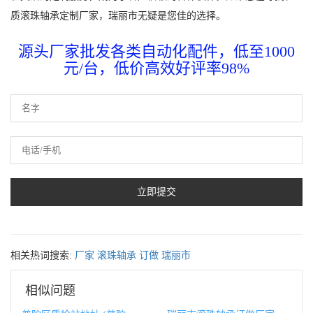
质滚珠轴承定制厂家，瑞丽市无疑是您佳的选择。
源头厂家批发各类自动化配件，低至1000
元/台，低价高效好评率98%
相关热词搜索:
厂家
滚珠轴承
订做
瑞丽市
相似问题