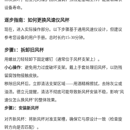
设备寿命。
逐步指南：如何更换风速仪风杯
现在，进入实际操作部分。以下步骤基于通用风速仪设计，但建议
参考您设备的用户手册。总时长约15-30分钟。
步骤1：拆卸旧风杯
用螺丝刀轻轻卸下固定螺钉（通常位于风杯支架上）。
小心操作
：避免用力过度破坏支架。戴上手套处理旧风杯，以防残
留腐蚀物接触皮肤。
移除旧风杯后，立即清洁支架区域——用酒精棉擦拭，去除灰尘或
油渍。德立元提醒，清洁不彻底可能导致新风杯安装不稳，影响“风
速仪怎么换风杯”的整体效果。
步骤2：安装新风杯
对齐新风杯：将新风杯对准支架槽，确保它与原设计一致（检查旋
转方向是否匹配）。