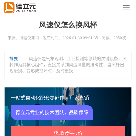
您的位置：
首页
>
新闻资讯
>
风速仪知识
导
航
菜
风速仪怎么换风杯
单
来源：风速仪知识 发布时间：2026-01-30 09:01:35 阅读：2050次
摘要
—— 风速仪是气象观测、工业检测等领域的关键设备，风
杯作为其核心组件，直接关系到风速测量的准确性；当风杯出
现磨损、变形或损坏时，及时更换
一站式自动化配套零部件 > 厂家直销
德立元专业的技术团队，品质保障
获取配件报价