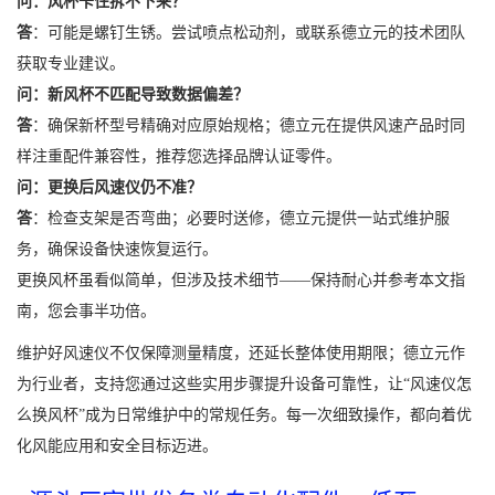
问：风杯卡住拆不下来？
答
：可能是螺钉生锈。尝试喷点松动剂，或联系德立元的技术团队
获取专业建议。
问：新风杯不匹配导致数据偏差？
答
：确保新杯型号精确对应原始规格；德立元在提供风速产品时同
样注重配件兼容性，推荐您选择品牌认证零件。
问：更换后风速仪仍不准？
答
：检查支架是否弯曲；必要时送修，德立元提供一站式维护服
务，确保设备快速恢复运行。
更换风杯虽看似简单，但涉及技术细节——保持耐心并参考本文指
南，您会事半功倍。
维护好风速仪不仅保障测量精度，还延长整体使用期限；德立元作
为行业者，支持您通过这些实用步骤提升设备可靠性，让“风速仪怎
么换风杯”成为日常维护中的常规任务。每一次细致操作，都向着优
化风能应用和安全目标迈进。