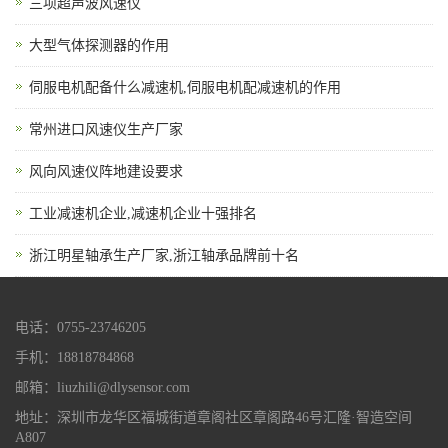
三项超声波风速仪
大型气体探测器的作用
伺服电机配备什么减速机,伺服电机配减速机的作用
常州进口风速仪生产厂家
风向风速仪阵地建设要求
工业减速机企业,减速机企业十强排名
浙江明星轴承生产厂家,浙江轴承品牌前十名
电话：0755-23746205
手机：18818784868
邮箱：liuzhili@dlysensor.com
地址：深圳市龙华区福城街道章阁社区章阁路46号汇隆·智造空间
A807