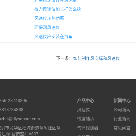
利用风速仪计算通风量
得力风速仪加长杆怎么拆
风速仪加热功率
环保测风速仪
风速仪应安装在汽车
下一条：
如何制作风向标和风速仪
55-23746205
产品中心
新闻中心
818784868
风速仪
公司新闻
hili@dlysensor.com
带座轴承
行业新闻
深圳市龙华区福城街道章阁社区章
气体探测器
常见问答
号汇隆·智造空间A807