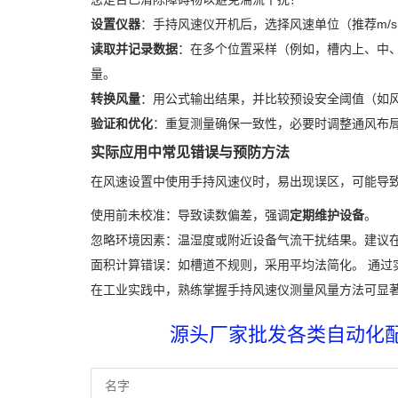
设置仪器
：手持风速仪开机后，选择风速单位（推荐m/
读取并记录数据
：在多个位置采样（例如，槽内上、中、
量。
转换风量
：用公式输出结果，并比较预设安全阈值（如风速应
验证和优化
：重复测量确保一致性，必要时调整通风布
实际应用中常见错误与预防方法
在风速设置中使用手持风速仪时，易出现误区，可能导
使用前未校准：导致读数偏差，强调
定期维护设备
。
忽略环境因素：温湿度或附近设备气流干扰结果。建议
面积计算错误：如槽道不规则，采用平均法简化。 通过
在工业实践中，熟练掌握手持风速仪测量风量方法可显
源头厂家批发各类自动化配件