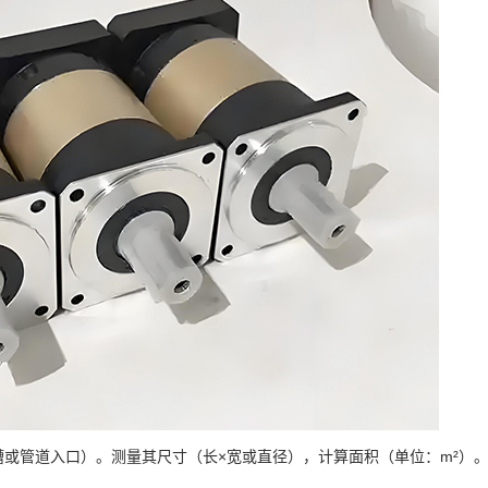
或管道入口）。测量其尺寸（长×宽或直径），计算面积（单位：m²）