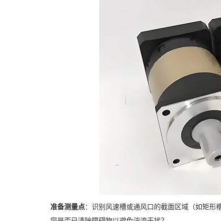
准备测量点
：识别风速槽或通风口的截面区域（如矩形槽
您是否已清除障碍物以避免湍流干扰？