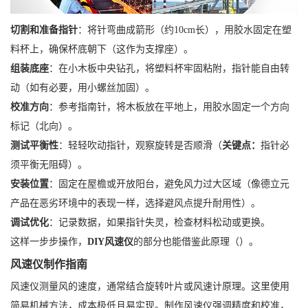
切割和准备指针
：将针弯曲成箭形（约10cm长），用胶水固定在塑
料杯上，确保杯底朝下（这作为支撑座）。
组装底座
：在小木板中央钻孔，将塑料杯牢固粘附，指针能自由转
动（如有必要，用小螺丝加固）。
校准方向
：参考指南针，将木板放在平地上，用胶水固定一个方向
标记（北向）。
测试平衡性
：轻轻吹动指针，观察旋转是否顺滑（
关键点：
指针必
须平衡无阻碍）。
安装位置
：固定在屋檐或开放阳台，避免风力过大区域（像德立元
产品在恶劣环境中的表现一样，选择避风点提升耐用性）。
调试优化
：记录数据，如果指针失灵，检查材料松动或更换。
这样一步步操作，
DIY风速仪
的部分也能借鉴此原理（）。
风速仪制作指南
风速仪测量风的速度，通常结合旋转叶片或风速计原理。这里使用
简易机械方法，成本极低且易实现。制作风速仪强调精度和校准，