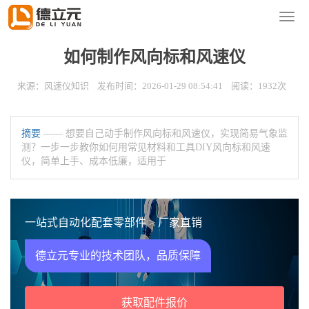
您的位置：
首页
>
新闻资讯
>
风速仪知识
导
航
菜
如何制作风向标和风速仪
单
来源：风速仪知识 发布时间：2026-01-29 08:54:41 阅读：1932次
摘要
—— 想要自己动手制作风向标和风速仪，实现简易气象监
测？一步一步教你如何用常见材料和工具DIY风向标和风速
仪，简单上手、成本低廉，适用于
一站式自动化配套零部件 > 厂家直销
德立元专业的技术团队，品质保障
获取配件报价