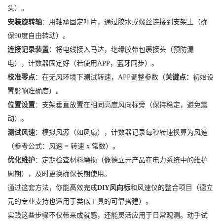
头）。
安装旋转轴
：用轴承固定叶片，通过胶水或螺丝连接到支架上（确
保90度自由转动）。
连接记录装置
：将电线接入马达，绝缘胶带包裹接头（预防漏
电），计数器固定好（若使用APP，蓝牙同步）。
校准零点
：在无风环境下测试转速，APP调整参数（
关键点：
初始设
置影响准确度）。
位置设置
：支架垂直放置在相同高度风向标旁（保持稳定，避免震
动）。
测试风速
：模拟风源（如风扇），计数器记录每秒转速换算为风速
（参考公式：风速 = 转速 x 常数）。
优化维护
：定期检查材料磨损（像德立元产品在电力系统中的维护
周期），及时更换确保长期使用。
通过这套方法，你能高效完成
DIY风向标
和风速仪的整合项目（德立
元的专业支持也适用于类似工具的可靠搭建）。
实践这些步骤不仅带来成就感，还能灵活应用于日常观测。动手试