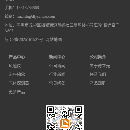
手机：18818784868
邮箱：liuzhili@dlysensor.com
地址：深圳市龙华区福城街道章阁社区章阁路46号汇隆·智造空间
A807
苏ICP备2025161527号
网站地图
产品中心
新闻中心
公司简介
风速仪
公司新闻
关于德立元
带座轴承
行业新闻
联系我们
气体探测器
常见问答
产品画册
更多产品