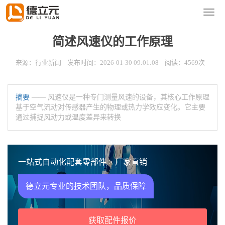
您的位置：
首页
>
新闻资讯
>
行业新闻
导
航
菜
简述风速仪的工作原理
单
来源：行业新闻 发布时间：2026-01-30 09:01:08 阅读：4569次
摘要
—— 风速仪是一种专门测量风速的设备，其核心工作原理
基于空气流动对传感器产生的物理或热力学效应变化。它主要
通过捕捉风动力或温度差异来转换
一站式自动化配套零部件 > 厂家直销
德立元专业的技术团队，品质保障
获取配件报价