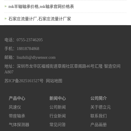
nsk半轴轴承价格,nsk轴承官网价格表
石家庄流量计厂,石家庄流量计厂家
电话：0755-23746205
手机：18818784868
邮箱：liuzhili@dlysensor.com
地址：深圳市龙华区福城街道章阁社区章阁路46号汇隆·智造空间
A807
苏ICP备2025161527号
网站地图
产品中心
新闻中心
公司简介
风速仪
公司新闻
关于德立元
带座轴承
行业新闻
联系我们
气体探测器
常见问答
产品画册