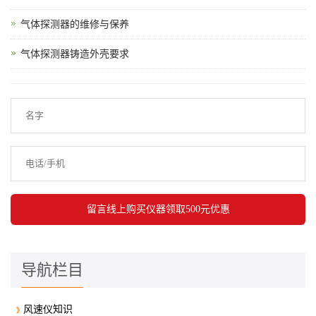
气体探测器的维修与保养
气体探测器铸造外壳要求
导航栏目
风速仪知识