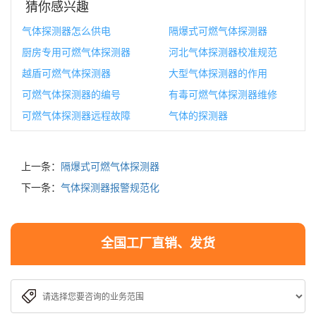
猜你感兴趣
气体探测器怎么供电
隔爆式可燃气体探测器
厨房专用可燃气体探测器
河北气体探测器校准规范
越盾可燃气体探测器
大型气体探测器的作用
可燃气体探测器的编号
有毒可燃气体探测器维修
可燃气体探测器远程故障
气体的探测器
上一条：
隔爆式可燃气体探测器
下一条：
气体探测器报警规范化
全国工厂直销、发货