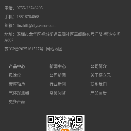
电话：0755-23746205
手机：18818784868
邮箱：liuzhili@dlysensor.com
地址：深圳市龙华区福城街道章阁社区章阁路46号汇隆·智造空间
A807
苏ICP备2025161527号
网站地图
产品中心
新闻中心
公司简介
风速仪
公司新闻
关于德立元
带座轴承
行业新闻
联系我们
气体探测器
常见问答
产品画册
更多产品