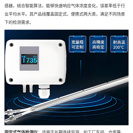
感器，结合智能算法，能够快速响应气体浓度变化，误差率低于行
业平均水平。其产品线覆盖固定式、便携式两大类，满足不同场景
下的检测需求。
固定式气体检测仪
：适用于长期连续监测，如工厂车间、仓库等，