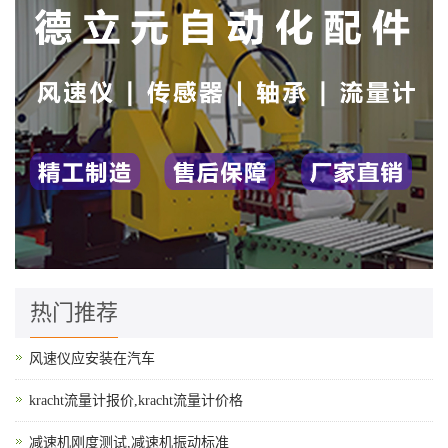
热门推荐
风速仪应安装在汽车
kracht流量计报价,kracht流量计价格
减速机刚度测试,减速机振动标准