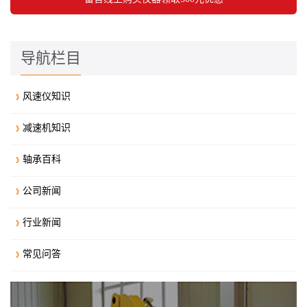
导航栏目
风速仪知识
减速机知识
轴承百科
公司新闻
行业新闻
常见问答