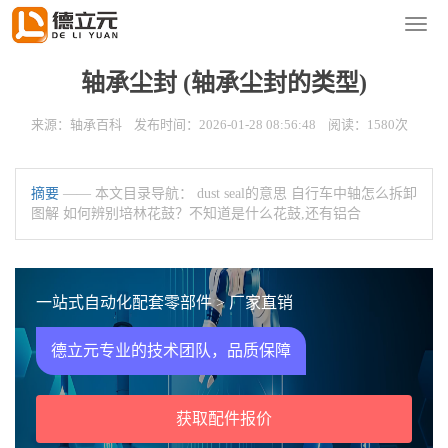
您的位置：
首页
>
新闻资讯
>
轴承百科
导
航
菜
轴承尘封 (轴承尘封的类型)
单
来源：轴承百科 发布时间：2026-01-28 08:56:48 阅读：1580次
摘要
—— 本文目录导航： dust seal的意思 自行车中轴怎么拆卸
图解 如何辨别培林花鼓？不知道是什么花鼓,还有铝合
一站式自动化配套零部件 > 厂家直销
德立元专业的技术团队，品质保障
获取配件报价