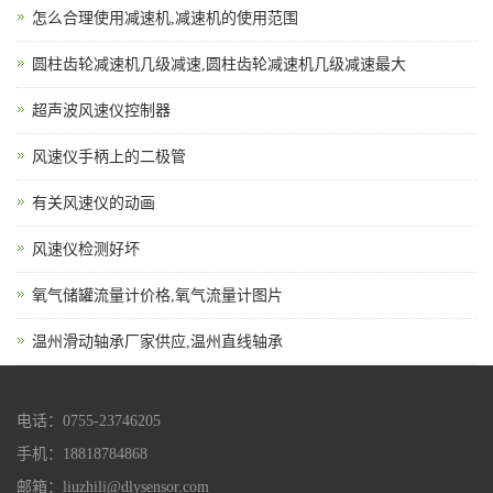
怎么合理使用减速机,减速机的使用范围
圆柱齿轮减速机几级减速,圆柱齿轮减速机几级减速最大
超声波风速仪控制器
风速仪手柄上的二极管
有关风速仪的动画
风速仪检测好坏
氧气储罐流量计价格,氧气流量计图片
温州滑动轴承厂家供应,温州直线轴承
电话：0755-23746205
手机：18818784868
邮箱：liuzhili@dlysensor.com