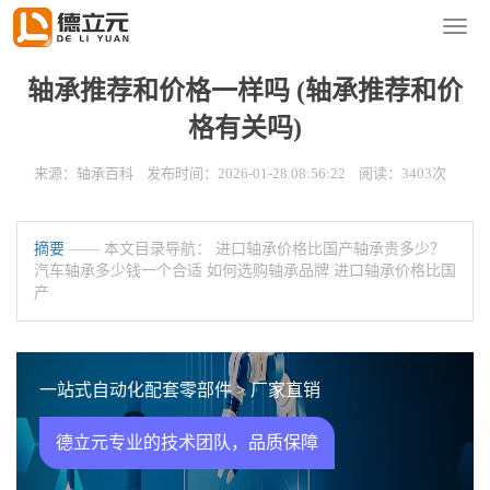
您的位置：
首页
>
新闻资讯
>
轴承百科
导
航
菜
轴承推荐和价格一样吗 (轴承推荐和价
单
格有关吗)
来源：轴承百科 发布时间：2026-01-28 08:56:22 阅读：3403次
摘要
—— 本文目录导航： 进口轴承价格比国产轴承贵多少？
汽车轴承多少钱一个合适 如何选购轴承品牌 进口轴承价格比国
产
一站式自动化配套零部件 > 厂家直销
德立元专业的技术团队，品质保障