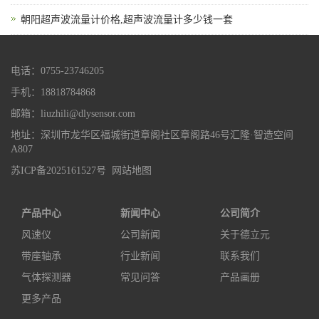
朝阳超声波流量计价格,超声波流量计多少钱一套
电话：0755-23746205
手机：18818784868
邮箱：liuzhili@dlysensor.com
地址：深圳市龙华区福城街道章阁社区章阁路46号汇隆·智造空间
A807
苏ICP备2025161527号
网站地图
产品中心
新闻中心
公司简介
风速仪
公司新闻
关于德立元
带座轴承
行业新闻
联系我们
气体探测器
常见问答
产品画册
更多产品