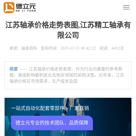
您的位置：
首页
>
新闻资讯
>
轴承百科
导
航
菜
江苏轴承价格走势表图,江苏精工轴承有
单
限公司
来源：轴承百科 发布时间：2025-12-31 08:42:22 阅读：4452次
摘要
—— 江苏轴承价格走势表图，作为行业内重要的参考数
据，直接影响着制造业及相关领域的采购决策。近年来，江苏
轴承价格在市场需求、生产成本及国
一站式自动化配套零部件 > 厂家直销
德立元专业的技术团队，品质保障