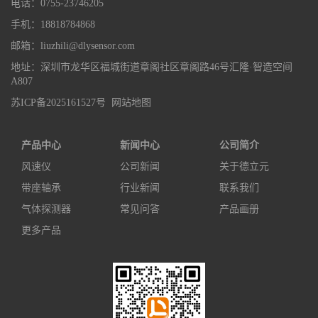
电话：0755-23746205
手机：18818784868
邮箱：liuzhili@dlysensor.com
地址：深圳市龙华区福城街道章阁社区章阁路46号汇隆·智造空间
A807
苏ICP备2025161527号
网站地图
产品中心
新闻中心
公司简介
风速仪
公司新闻
关于德立元
带座轴承
行业新闻
联系我们
气体探测器
常见问答
产品画册
更多产品