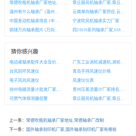
常德吹瓶机轴承厂家地址,常德轴承厂改制
章丘鼓风机轴承厂家,章丘鼓风机生产厂家
温州有什么轴承厂 (温州城市中心轴)
云南单向轴承厂家供应,云南单向轴承厂家供应商
中国发动机轴承排名 (中国发动机轴承寿命)
宁波吹风机轴承实力厂家 (宁波吹风机轴承厂家)
铜球万向轴承图片 (万向球轴承规格)
四川618系列轴承厂家,61844轴承尺寸
猜你感兴趣
电动桌轴承配件大全及价格,电动桌配件
广东工业涡轮减速机,涡轮减速机拆卸图
台风刮坏风速仪
青岛手持风速仪价格
电子风向风速仪
风速仪仪表
徐州电磁流量计批发厂家,徐州电玩批发市场
贵州压差流量计厂家排名,压差流量计工作原理
可燃气体探测器低警
章丘鼓风机轴承厂家,章丘鼓风机生产厂家
上一条：
常德吹瓶机轴承厂家地址,常德轴承厂改制
下一条：
国外轴承刻印机厂家,国外轴承刻印机厂家有哪些