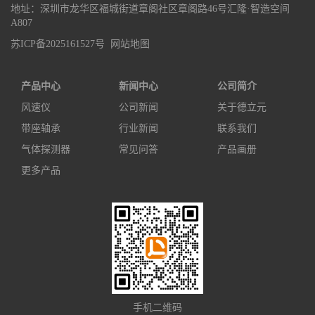
地址：深圳市龙华区福城街道章阁社区章阁路46号汇隆·智造空间
A807
苏ICP备2025161527号
网站地图
产品中心
新闻中心
公司简介
风速仪
公司新闻
关于德立元
带座轴承
行业新闻
联系我们
气体探测器
常见问答
产品画册
更多产品
手机二维码