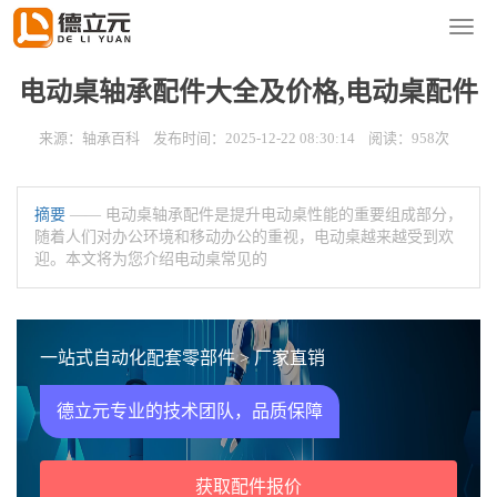
您的位置：
首页
>
新闻资讯
>
轴承百科
导
航
菜
电动桌轴承配件大全及价格,电动桌配件
单
来源：轴承百科 发布时间：2025-12-22 08:30:14 阅读：958次
摘要
—— 电动桌轴承配件是提升电动桌性能的重要组成部分，
随着人们对办公环境和移动办公的重视，电动桌越来越受到欢
迎。本文将为您介绍电动桌常见的
一站式自动化配套零部件 > 厂家直销
德立元专业的技术团队，品质保障
获取配件报价