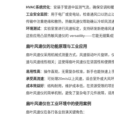
HVAC系统优化
：安装于管道中监测气流，确保空调和暖
工业安全监控
：用于电厂或变电站，检查通风口以防止
传输中注重绝缘和散热，热敏风速仪帮助确认冷却风流
环境测试
：实验室里进行风速标定，支持研发新绝缘风
这些应用凸显热敏风速仪的 versatility——它能
扇叶风速仪的功能原理与工业应用
扇叶风速仪采用机械式测量方式，风速驱动叶片旋转，
速与风速线性相关；这使得扇叶风速仪在坚固性和便携
易用性高
：操作直观，无需复杂校准，新手也能快速上
承受高流速
：可处理20m/s以上风速，适合室外或大风
成本效益好
：结构耐用，维护成本低，在资源受限的项
扇叶风速仪的简单机制，避免了复杂电子元件故障，适
扇叶风速仪在工业环境中的使用案例
扇叶风速仪在各行各业扮演关键角色：