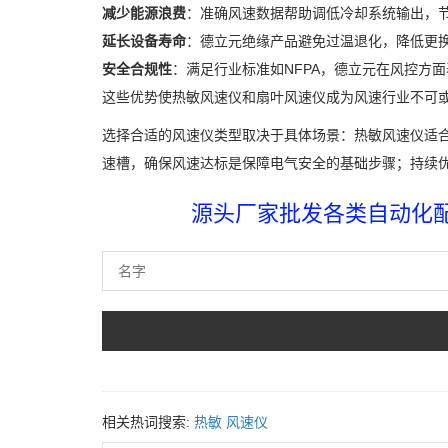
减少能源浪费
：准确风速数据帮助调低冷却系统输出，节
延长设备寿命
：德立元绝缘产品避免过温退化，降低更
安全合规性
：满足行业标准如NFPA，德立元在风控方
这些优势使热敏风速仪和扇叶风速仪成为风速行业不可
选择合适的风速仪类型取决于具体场景：热敏风速仪适
速槽，确保风速达标是保障电气安全的基础步骤；持续
源头厂家批发各类自动化配件
相关热词搜索:
热敏
风速仪