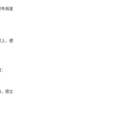
管布局是
榜上，德
用：
如，德立