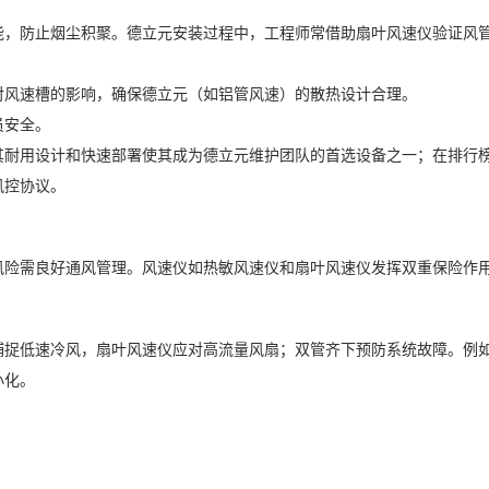
能，防止烟尘积聚。德立元安装过程中，工程师常借助扇叶风速仪验证风
对风速槽的影响，确保德立元（如铝管风速）的散热设计合理。
员安全。
其耐用设计和快速部署使其成为德立元维护团队的首选设备之一；在排行
风控协议。
风险需良好通风管理。风速仪如热敏风速仪和扇叶风速仪发挥双重保险作
捕捉低速冷风，扇叶风速仪应对高流量风扇；双管齐下预防系统故障。例
小化。