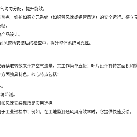
气均匀分配，提升能效。
过热点，维护如德立元系统（如铜管风速或铝管风速）的安全运行。德立
通畅。
速产品设计。
无缝集成到风速槽安装后的检查中，提升整体系统可靠性。
仪器读取转数来计算空气流量。其工作简单直接：叶片设计有特定面积和
性方面独具特色。核心特点包括：
手。
环境监测。
目如风速安装现场是实用选择。
用于工业巡检中；例如，在工地监测通风风扇效率时，它提供快速反馈。