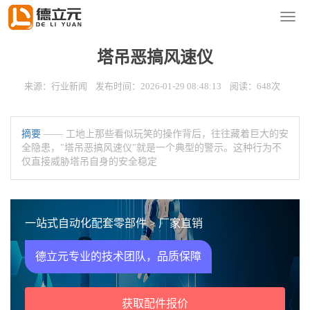
您的位置：
首页
>
新闻资讯
>
行业新闻
导
航
菜
塔吊恶搞风速仪
单
来源：行业新闻 发布时间：2026-01-29 08:48:13 阅读：648次
摘要
—— 工地上那些看似玩笑的操作背后，往往藏着巨大的安
全隐患，"塔吊恶搞风速仪"就是一个典型的警示。这种行为不
仅直接威胁塔吊自身的安全稳定
一站式自动化配套零部件 > 厂家直销
德立元专业的技术团队，品质保障
获取配件报价