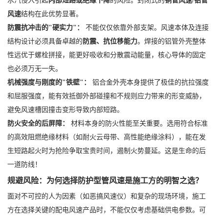
水汽侵入引起
内部短路或绝缘下降
的风险。封闭式的
铜管风速/铝管
风速
结构在此优势显著。
防震抗冲击的"硬实力"：
不能仅仅依靠外部支架。风速本体及连接
结构设计必须具备卓越的
防震、抗位移能力
。焊接的铝管外壳整体
性远优于螺栓拼接，能更好吸收和分散震动能量，核心导体的固定
也必须万无一失。
机械强度与刚度的"铁壁"：
铝合金外壳本身提供了极佳的抗拉强度
和屈服强度，能有效抵御外部碰撞和不规则应力带来的形变威胁，
避免风速槽因撞击变形导致内部短路。
防火安全的后屏障：
材料本身的防火性能至关重要。选用符合标准
的高效阻燃绝缘材料（如耐火云母带、高性能绝缘涂料），能在发
生短路起火时为抢险争取宝贵时间，遏制火势蔓延。这是生命的后
一道防线！
规避风险：为何选择防护型管风速是施工方的明智之选？
面对不可控的人为因素（如恶搞风速仪）和复杂的现场环境，施工
方在选择关键的配电风速产品时，不能仅仅考虑基础供电参数。可