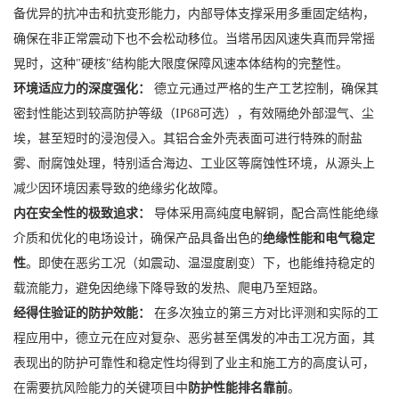
备优异的抗冲击和抗变形能力，内部导体支撑采用多重固定结构，
确保在非正常震动下也不会松动移位。当塔吊因风速失真而异常摇
晃时，这种"硬核"结构能大限度保障风速本体结构的完整性。
环境适应力的深度强化：
德立元通过严格的生产工艺控制，确保其
密封性能达到较高防护等级（IP68可选），有效隔绝外部湿气、尘
埃，甚至短时的浸泡侵入。其铝合金外壳表面可进行特殊的耐盐
雾、耐腐蚀处理，特别适合海边、工业区等腐蚀性环境，从源头上
减少因环境因素导致的绝缘劣化故障。
内在安全性的极致追求：
导体采用高纯度电解铜，配合高性能绝缘
介质和优化的电场设计，确保产品具备出色的
绝缘性能和电气稳定
性
。即使在恶劣工况（如震动、温湿度剧变）下，也能维持稳定的
载流能力，避免因绝缘下降导致的发热、爬电乃至短路。
经得住验证的防护效能：
在多次独立的第三方对比评测和实际的工
程应用中，德立元在应对复杂、恶劣甚至偶发的冲击工况方面，其
表现出的防护可靠性和稳定性均得到了业主和施工方的高度认可，
在需要抗风险能力的关键项目中
防护性能排名靠前
。