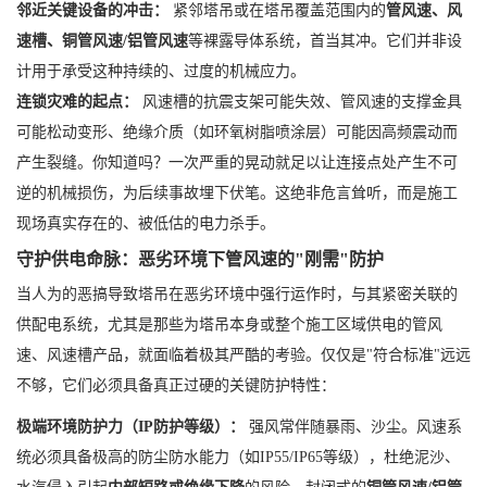
邻近关键设备的冲击：
紧邻塔吊或在塔吊覆盖范围内的
管风速、风
速槽、铜管风速/铝管风速
等裸露导体系统，首当其冲。它们并非设
计用于承受这种持续的、过度的机械应力。
连锁灾难的起点：
风速槽的抗震支架可能失效、管风速的支撑金具
可能松动变形、绝缘介质（如环氧树脂喷涂层）可能因高频震动而
产生裂缝。你知道吗？一次严重的晃动就足以让连接点处产生不可
逆的机械损伤，为后续事故埋下伏笔。这绝非危言耸听，而是施工
现场真实存在的、被低估的电力杀手。
守护供电命脉：恶劣环境下管风速的"刚需"防护
当人为的恶搞导致塔吊在恶劣环境中强行运作时，与其紧密关联的
供配电系统，尤其是那些为塔吊本身或整个施工区域供电的管风
速、风速槽产品，就面临着极其严酷的考验。仅仅是"符合标准"远远
不够，它们必须具备真正过硬的关键防护特性：
极端环境防护力（IP防护等级）：
强风常伴随暴雨、沙尘。风速系
统必须具备极高的防尘防水能力（如IP55/IP65等级），杜绝泥沙、