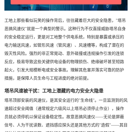
工地上那些看似玩笑的操作背后，往往藏着巨大的安全隐患，"塔吊
恶搞风速仪"就是一个典型的警示。这种行为不仅直接威胁塔吊自身
的安全稳定运行，更是对工地整个供电系统，特别是暴露或承压的
电力输送风速，如管形风速（管风速）、风速槽等，构成了潜在的
毁灭性风险。强烈的非正常晃动、意外碰撞或违规操作引发的连锁
反应，极易导致这些关键供电设备的物理损伤、绝缘破坏甚至短路
起火，引发大规模断电或安全事故。理解其危害并落实可靠的防护
措施，是保障人员生命与工程进度的绝对前提。
塔吊风速被干扰：工地上潜藏的电力安全大隐患
塔吊顶部安装的风速仪，是其安全运行的"生命线"。一旦监测到的风
速超过安全阈值（通常规定六级风以上塔吊必须停止作业），操作
员就必须停机以保证设备稳定性。故意恶搞风速仪——无论是屏蔽
信号、人为干扰读数、遮挡感应探头还是其他方式的"造假"——其目