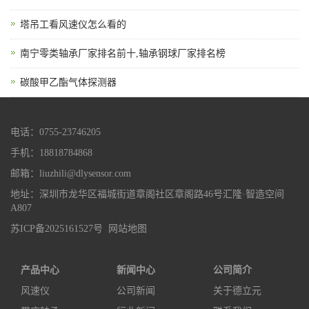
塔吊工看风速仪怎么看的
南宁零类轴承厂家排名前十,轴承钢球厂家排名榜
碳酸甲乙酯气体探测器
电话：0755-23746205
手机：18818784868
邮箱：liuzhili@dlysensor.com
地址：深圳市龙华区福城街道章阁社区章阁路46号汇隆·智造空间
A807
苏ICP备2025161527号
网站地图
产品中心
新闻中心
公司简介
风速仪
公司新闻
关于德立元